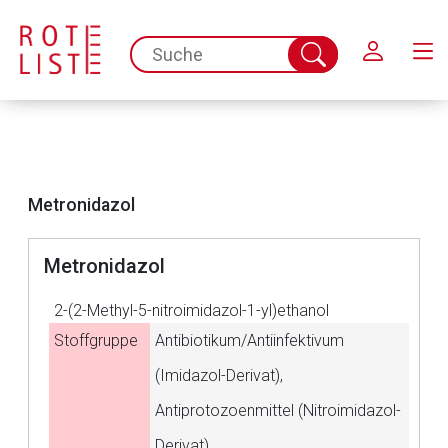
Schließen
spc.search.input.placeholder
Suche
abschicken
Metronidazol
Metronidazol
2-(2-Methyl-5-nitroimidazol-1-yl)ethanol
Stoffgruppe
Antibiotikum/Antiinfektivum
(Imidazol-Derivat),
Antiprotozoenmittel (Nitroimidazol-
Aufruf einer externen Seite
Derivat)