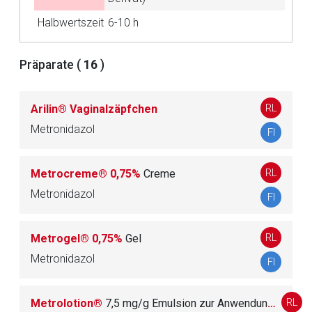
Halbwertszeit
6-10 h
Der von Ihnen aufgerufene Link öffnet eine externe Web-
Seite. Für die Inhalte der externen Web-Seite ist deren
Präparate (
16
)
Betreiber verantwortlich. Ebenso gelten dort ggf. andere
Datenschutzbestimmungen.
RL
Arilin® Vaginalzäpfchen
Metronidazol
FI
Zurück zur rote-liste.de
Zur Seite
RL
Metrocreme® 0,75%
Creme
Metronidazol
FI
RL
Metrogel® 0,75%
Gel
Metronidazol
FI
RL
Metrolotion®
7,5 mg/g Emulsion zur Anwendung auf der Haut