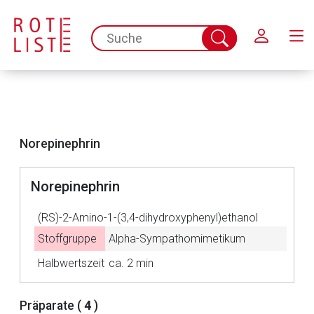
Schließen
spc.search.input.placeholder
Suche
abschicken
Norepinephrin
Norepinephrin
(RS)-2-Amino-1-(3,4-dihydroxyphenyl)ethanol
Aufruf einer externen Seite
Stoffgruppe
Alpha-Sympathomimetikum
Halbwertszeit
ca. 2 min
Der von Ihnen aufgerufene Link öffnet eine externe Web-
Seite. Für die Inhalte der externen Web-Seite ist deren
Betreiber verantwortlich. Ebenso gelten dort ggf. andere
Präparate (
4
)