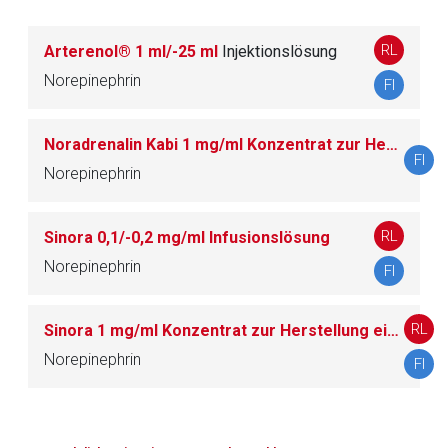
Datenschutzbestimmungen.
RL
Arterenol® 1 ml/-25 ml
Injektionslösung
Zurück zur rote-liste.de
Zur Seite
Norepinephrin
FI
Noradrenalin Kabi 1 mg/ml Konzentrat zur Herstellung einer Infusionslösung
FI
Norepinephrin
RL
Sinora 0,1/-0,2 mg/ml Infusionslösung
Norepinephrin
FI
RL
Sinora 1 mg/ml Konzentrat zur Herstellung einer Infusionslösung
Norepinephrin
FI
to-
top-