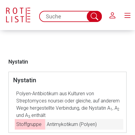
Schließen
spc.search.input.placeholder
Suche
abschicken
Nystatin
Nystatin
Polyen-Antibiotikum aus Kulturen von
Streptomyces noursei oder gleiche, auf anderem
Wege hergestellte Verbindung, die Nystatin A
, A
1
2
und A
enthält
3
Aufruf einer externen Seite
Stoffgruppe
Antimykotikum (Polyen)