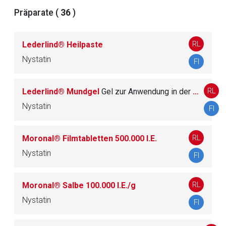
Der von Ihnen aufgerufene Link öffnet eine externe Web-
Präparate (
36
)
Seite. Für die Inhalte der externen Web-Seite ist deren
Betreiber verantwortlich. Ebenso gelten dort ggf. andere
RL
Lederlind® Heilpaste
Datenschutzbestimmungen.
Nystatin
FI
Zurück zur rote-liste.de
Zur Seite
RL
Lederlind® Mundgel
Gel zur Anwendung in der Mundhöhle
Nystatin
FI
RL
Moronal® Filmtabletten 500.000 I.E.
Nystatin
FI
RL
Moronal® Salbe 100.000 I.E./g
Nystatin
FI