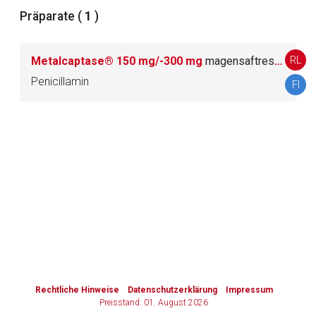
Präparate (
1
)
Zurück zur rote-liste.de
Zur Seite
RL
Metalcaptase® 150 mg/-300 mg
magensaftresistente Tabletten
Penicillamin
FI
to-
top-
text
Rechtliche Hinweise
Datenschutzerklärung
Impressum
Preisstand: 01. August 2026