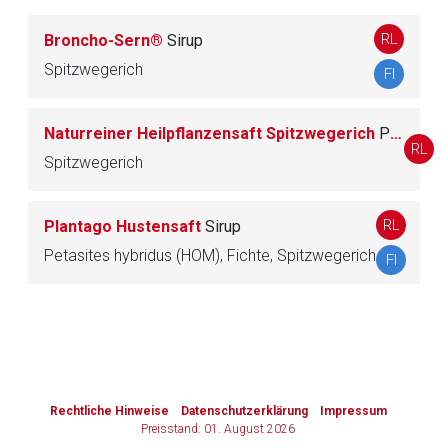
RL
Broncho-Sern®
Sirup
Zurück zur rote-liste.de
Zur Seite
Spitzwegerich
FI
Naturreiner Heilpflanzensaft Spitzwegerich
Presssaft
RL
Spitzwegerich
RL
Plantago Hustensaft
Sirup
Petasites hybridus (HOM), Fichte, Spitzwegerich
FI
to-
top-
text
Rechtliche Hinweise
Datenschutzerklärung
Impressum
Preisstand: 01. August 2026