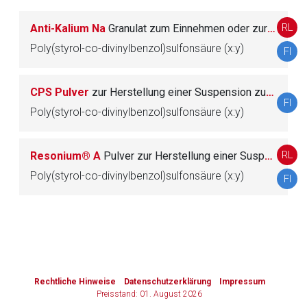
RL
Anti-Kalium Na
Granulat zum Einnehmen oder zur rektalen Anwendung nach Suspendieren
Zurück zur rote-liste.de
Zur Seite
Poly(styrol-co-divinylbenzol)sulfonsäure (x:y)
FI
CPS Pulver
zur Herstellung einer Suspension zum Einnehmen oder einer Rektalsuspension
FI
Poly(styrol-co-divinylbenzol)sulfonsäure (x:y)
RL
Resonium® A
Pulver zur Herstellung einer Suspension zum Einnehmen/Rektalsuspension
Poly(styrol-co-divinylbenzol)sulfonsäure (x:y)
FI
to-
top-
text
Rechtliche Hinweise
Datenschutzerklärung
Impressum
Preisstand: 01. August 2026