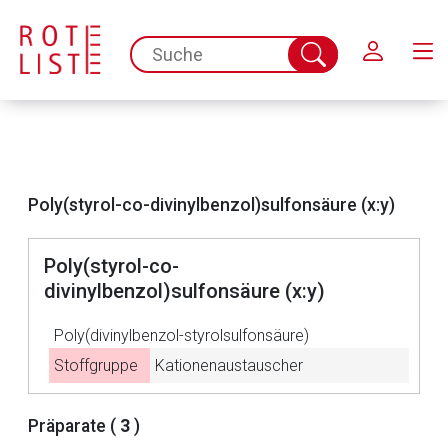
Schließen
spc.search.input.placeholder
Suche
abschicken
Poly(styrol-co-divinylbenzol)sulfonsäure (x:y)
Poly(styrol-co-
divinylbenzol)sulfonsäure (x:y)
Aufruf einer externen Seite
Poly(divinylbenzol-styrolsulfonsäure)
Der von Ihnen aufgerufene Link öffnet eine externe Web-
Stoffgruppe
Kationenaustauscher
Seite. Für die Inhalte der externen Web-Seite ist deren
Betreiber verantwortlich. Ebenso gelten dort ggf. andere
Präparate (
3
)
Datenschutzbestimmungen.