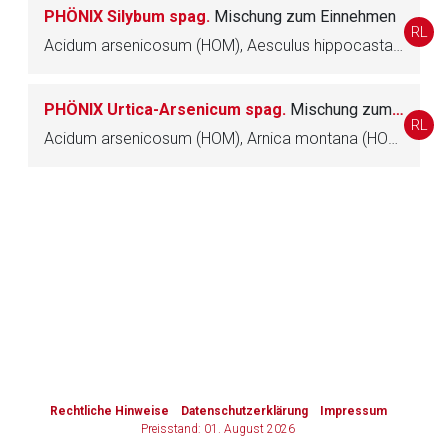
PHÖNIX Silybum spag.
Mischung zum Einnehmen
RL
Zurück zur rote-liste.de
Zur Seite
Acidum arsenicosum (HOM), Aesculus hippocastanum (HOM), Arnica montana (HOM), Atropa belladonna (HOM), Aurum chloratum (HOM), Bolus alba (HOM), Camphora (HOM), Chelidonium majus (HOM), Crataegus (HOM), Cuprum sulfuricum (HOM), Digitalis purpurea (HOM), Filipendula ulmaria (HOM), Hydrargyrum bichloratum (HOM), Juniperus communis (HOM), Kalium nitricum (HOM), Orthosiphon (HOM), Paeonia officinalis (HOM), Silybum marianum (HOM), Solidago virgaurea (HOM), Stibium sulfuratum nigrum (HOM), Kalium tartaricum (HOM), Zincum metallicum (HOM)
PHÖNIX Urtica-Arsenicum spag.
Mischung zum Einnehmen
RL
Acidum arsenicosum (HOM), Arnica montana (HOM), Aurum chloratum (HOM), Bolus alba (HOM), Camphora (HOM), Cuprum sulfuricum (HOM), Digitalis purpurea (HOM), Dryopteris (HOM), Euspongia officinalis (HOM), Filipendula ulmaria (HOM), Hydrargyrum bichloratum (HOM), Hypericum perforatum (HOM), Juniperus communis (HOM), Kalium nitricum (HOM), Orthosiphon (HOM), Solidago virgaurea (HOM), Stibium sulfuratum nigrum (HOM), Kalium tartaricum (HOM), Urtica (HOM), Zincum metallicum (HOM)
to-
top-
text
Rechtliche Hinweise
Datenschutzerklärung
Impressum
Preisstand: 01. August 2026