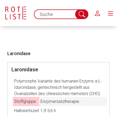
Schließen
spc.search.input.placeholder
Suche
abschicken
Laronidase
Laronidase
Aufruf einer externen Seite
Polymorphe Variante des humanen Enzyms α-L-
Iduronidase, gentechnisch hergestellt aus
Der von Ihnen aufgerufene Link öffnet eine externe Web-
Ovarialzellen des chinesischen Hamsters (CHO)
Seite. Für die Inhalte der externen Web-Seite ist deren
Stoffgruppe
Enzymersatztherapie
Betreiber verantwortlich. Ebenso gelten dort ggf. andere
Halbwertszeit
1,9-3,6 h
Datenschutzbestimmungen.