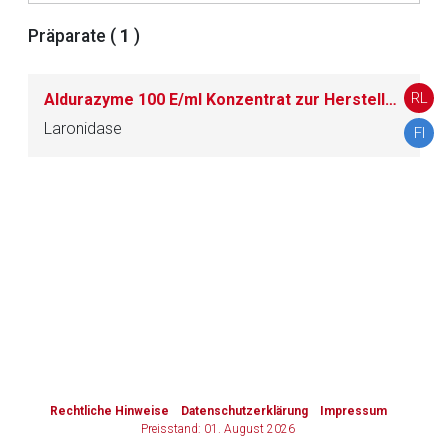
Präparate (
1
)
Zurück zur rote-liste.de
Zur Seite
RL
Aldurazyme 100 E/ml Konzentrat zur Herstellung einer Infusionslösung
Laronidase
FI
to-
top-
text
Rechtliche Hinweise
Datenschutzerklärung
Impressum
Preisstand: 01. August 2026