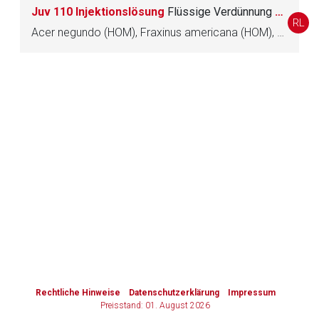
Juv 110 Injektionslösung
Flüssige Verdünnung zur Injektion
RL
Zurück zur rote-liste.de
Zur Seite
Acer negundo (HOM), Fraxinus americana (HOM), Gallae turcicae (HOM), Haematoxylon (HOM), Lycopodium clavatum (HOM), Marsdenia cundurango (HOM), Prunus padus (HOM), Raphanus sativus (HOM), Scrophularia nodosa (HOM), Thuja occidentalis (HOM), Ulmus (HOM), Viscum album (HOM)
to-
top-
text
Rechtliche Hinweise
Datenschutzerklärung
Impressum
Preisstand: 01. August 2026