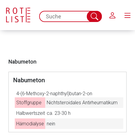
Schließen
spc.search.input.placeholder
Suche
abschicken
Nabumeton
Nabumeton
Aufruf einer externen Seite
4-(6-Methoxy-2-naphthyl)butan-2-on
Stoffgruppe
Nichtsteroidales Antirheumatikum
Der von Ihnen aufgerufene Link öffnet eine externe Web-
Halbwertszeit
ca. 23-30 h
Seite. Für die Inhalte der externen Web-Seite ist deren
Betreiber verantwortlich. Ebenso gelten dort ggf. andere
Hämodialyse
nein
Datenschutzbestimmungen.