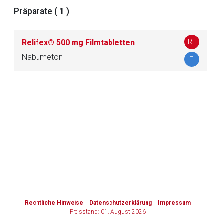
Präparate (
1
)
Zurück zur rote-liste.de
Zur Seite
RL
Relifex® 500 mg Filmtabletten
Nabumeton
FI
to-
top-
text
Rechtliche Hinweise
Datenschutzerklärung
Impressum
Preisstand: 01. August 2026