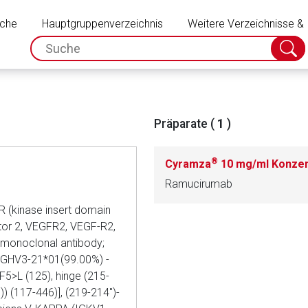
Schließen
uche
Hauptgruppenverzeichnis
Weitere Verzeichnisse &
spc.search.input.placeholder
Suche
absch
Präparate (
1
)
®
Cyramza
10 mg/ml Konzentr
Ramucirumab
 (kinase insert domain
ptor 2, VEGFR2, VEGF-R2,
 monoclonal antibody;
IGHV3-21*01(99.00%) -
rnen Seite
F5>L (125), hinge (215-
 (117-446)], (219-214'')-
ene Link öffnet eine externe Web-Seite. Für die Inhalte der exter