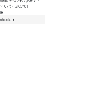
sapiens V-KAPPA (IGKV1-
ich. Ebenso gelten dort ggf. andere Datenschutzbestimmungen.
'-107'') -IGKC*01
de
nhibitor)
Zurück zur rote-