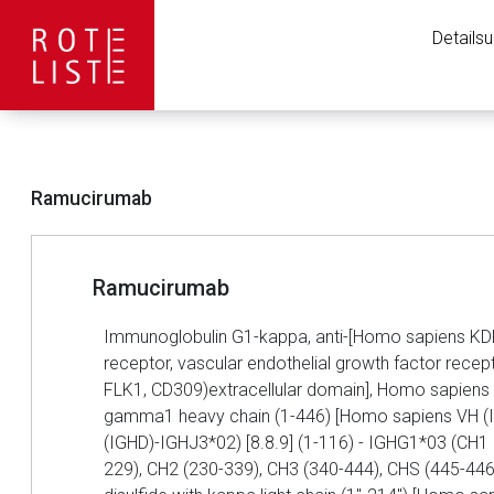
Details
Ramucirumab
Ramucirumab
Immunoglobulin G1-kappa, anti-[Homo sapiens KDR
receptor, vascular endothelial growth factor rece
FLK1, CD309)extracellular domain], Homo sapiens
gamma1 heavy chain (1-446) [Homo sapiens VH (
Aufruf einer exte
(IGHD)-IGHJ3*02) [8.8.9] (1-116) - IGHG1*03 (CH1 
229), CH2 (230-339), CH3 (340-444), CHS (445-446))
Der von Ihnen aufgeruf