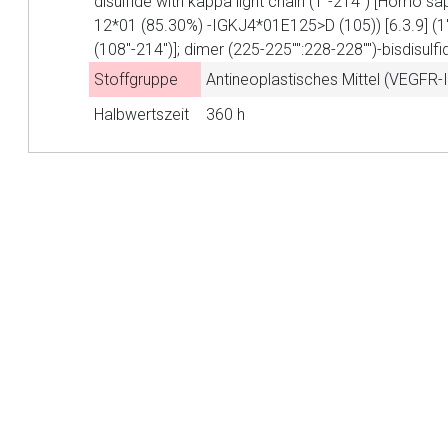
disulfide with kappa light chain (1''-214'') [Homo 
Betreiber verantwortl
12*01 (85.30%) -IGKJ4*01E125>D (105)) [6.3.9] (1'
(108''-214'')]; dimer (225-225'''':228-228'''')-bisdisulfi
Stoffgruppe
Antineoplastisches Mittel (VEGFR-I
Halbwertszeit
360 h
to-
top-
text