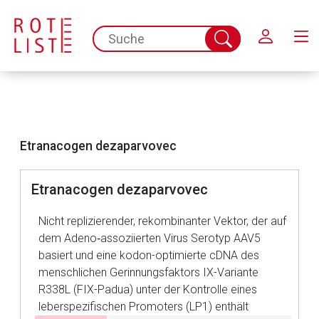
Schließen
spc.search.input.placeholder
Suche
abschicken
Etranacogen dezaparvovec
Etranacogen dezaparvovec
Aufruf einer externen Seite
Nicht replizierender, rekombinanter Vektor, der auf
dem Adeno‑assoziierten Virus Serotyp AAV5
Der von Ihnen aufgerufene Link öffnet eine externe Web-
basiert und eine kodon-optimierte cDNA des
Seite. Für die Inhalte der externen Web-Seite ist deren
menschlichen Gerinnungsfaktors IX-Variante
Betreiber verantwortlich. Ebenso gelten dort ggf. andere
R338L (FIX-Padua) unter der Kontrolle eines
Datenschutzbestimmungen.
leberspezifischen Promoters (LP1) enthält