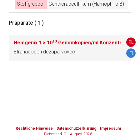
Stoffgruppe
Gentherapeuthikum (Hämophilie B)
Zurück zur rote-liste.de
Zur Seite
Präparate (
1
)
13
RL
Hemgenix 1 × 10
Genomkopien/ml Konzentrat zur Herstellung einer Infusionslösung
Etranacogen dezaparvovec
FI
to-
top-
text
Rechtliche Hinweise
Datenschutzerklärung
Impressum
Preisstand: 01. August 2026