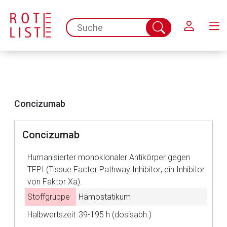
Schließen
spc.search.input.placeholder
Suche
abschicken
Concizumab
Concizumab
Aufruf einer externen Seite
Humanisierter monoklonaler Antikörper gegen
TFPI (Tissue Factor Pathway Inhibitor; ein Inhibitor
Der von Ihnen aufgerufene Link öffnet eine externe Web-
von Faktor Xa).
Seite. Für die Inhalte der externen Web-Seite ist deren
Stoffgruppe
Hämostatikum
Betreiber verantwortlich. Ebenso gelten dort ggf. andere
Halbwertszeit
39-195 h (dosisabh.)
Datenschutzbestimmungen.