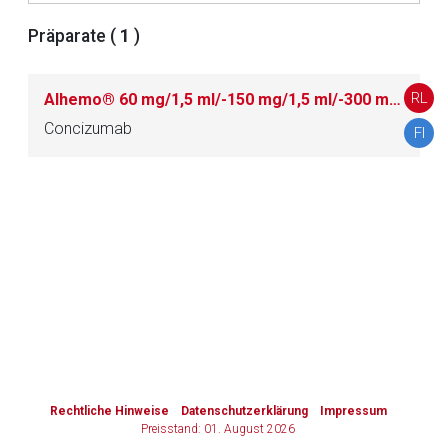
Präparate (
1
)
Zurück zur rote-liste.de
Zur Seite
RL
Alhemo® 60 mg/1,5 ml/-150 mg/1,5 ml/-300 mg/3ml Injektionslösung im Fertigpen
Concizumab
FI
to-
top-
text
Rechtliche Hinweise
Datenschutzerklärung
Impressum
Preisstand: 01. August 2026