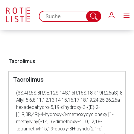
Schließen
spc.search.input.placeholder
Suche
abschicken
Tacrolimus
Tacrolimus
(3S,4R,5S,8R,9E,12S,14S,15R,16S,18R,19R,26aS)-8-
Allyl-5,6,8,11,12,13,14,15,16,17,18,19,24,25,26,26a-
hexadecahydro-5,19-dihydroxy-3-{(E)-2-
[(1R,3R,4R)-4-hydroxy-3-methoxycyclohexyl[1-
methylvinyl}-14,16-dimethoxy-4,10,12,18-
tetramethyl-15,19-epoxy-3H-pyrido[2,1-c]