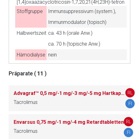
[1,4]oxaazacyclotricosin-1,7,20,21(4H,23H)-tetron
Stoffgruppe
Immunsuppressivum (system.),
Aufruf einer externen Seite
Immunmodulator (topisch)
Halbwertszeit
ca. 43 h (orale Anw.)
Der von Ihnen aufgerufene Link öffnet eine externe Web-
ca. 70 h (topische Anw.)
Seite. Für die Inhalte der externen Web-Seite ist deren
Betreiber verantwortlich. Ebenso gelten dort ggf. andere
Hämodialyse
nein
Datenschutzbestimmungen.
Präparate (
11
)
Zurück zur rote-liste.de
Zur Seite
RL
Advagraf™ 0,5 mg/-1 mg/-3 mg/-5 mg Hartkapseln, retardiert
Tacrolimus
FI
RL
Envarsus 0,75 mg/-1 mg/-4 mg Retardtabletten
Tacrolimus
FI