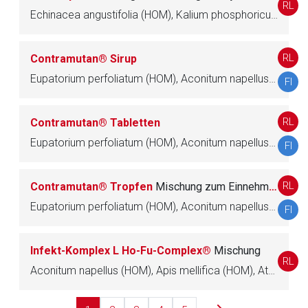
RL
Echinacea angustifolia (HOM), Kalium phosphoricum (HOM), Lachesis (HOM)
Betreiber verantwortlich. Ebenso gelten dort ggf. andere
Datenschutzbestimmungen.
RL
Contramutan® Sirup
Zurück zur rote-liste.de
Zur Seite
Eupatorium perfoliatum (HOM), Aconitum napellus (HOM), Atropa belladonna (HOM), Echinacea angustifolia (HOM)
FI
RL
Contramutan® Tabletten
Eupatorium perfoliatum (HOM), Aconitum napellus (HOM), Atropa belladonna (HOM), Echinacea angustifolia (HOM)
FI
RL
Contramutan® Tropfen
Mischung zum Einnehmen
Eupatorium perfoliatum (HOM), Aconitum napellus (HOM), Atropa belladonna (HOM), Echinacea angustifolia (HOM)
FI
Infekt-Komplex L Ho-Fu-Complex®
Mischung
RL
Aconitum napellus (HOM), Apis mellifica (HOM), Atropa belladonna (HOM), Echinacea angustifolia (HOM), Gelsemium sempervirens (HOM), Guaiacum (HOM), Kalium iodatum (HOM)