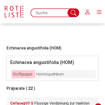
Schließen
spc.search.input.placeholder
Suche
abschicken
Echinacea angustifolia (HOM)
Echinacea angustifolia (HOM)
Stoffgruppe
Homöopathikum
Aufruf einer externen Seite
Präparate (
22
)
Der von Ihnen aufgerufene Link öffnet eine externe Web-
Cefasept® S
Flüssige Verdünnung zur Injektion
Seite. Für die Inhalte der externen Web-Seite ist deren