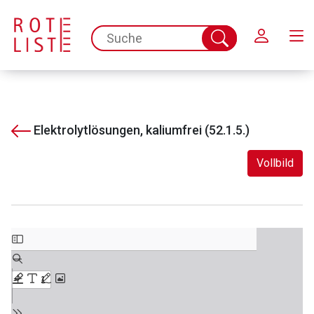
Schließen
spc.search.input.placeholder
Suche
abschicken
Elektrolytlösungen, kaliumfrei (52.1.5.)
Vollbild