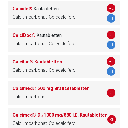
A13 TONIKA
3
RL
Calcide®
Kautabletten
A16 ANDERE MITTEL FÜR DAS ALIMENTÄRE
Calciumcarbonat, Colecalciferol
FI
59
SYSTEM UND DEN STOFFWECHSEL
RL
CalciDoc®
Kautabletten
Calciumcarbonat, Colecalciferol
FI
B
BLUT UND BLUTBILDENDE ORGANE
284
C
KARDIOVASKULÄRES SYSTEM
248
RL
Calcilac® Kautabletten
Calciumcarbonat, Colecalciferol
FI
D
DERMATIKA
490
Calcimed® 500 mg Brausetabletten
G
UROGENITALSYSTEM UND SEXUALHORMON
RL
337
Calciumcarbonat
E
Calcimed® D
1000 mg/880 I.E. Kautabletten
H
SYSTEMISCHE HORMONPRÄPARATE, EXKL.
3
130
RL
SEXUALHORMONE UND INSULINE
Calciumcarbonat, Colecalciferol