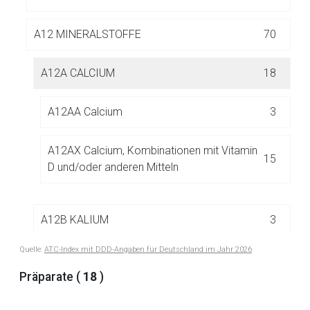
A12 MINERALSTOFFE
70
A12A CALCIUM
18
Aufruf einer externen Seite
A12AA Calcium
3
Der von Ihnen aufgerufene Link öffnet eine externe Web-
A12AX Calcium, Kombinationen mit Vitamin
15
Seite. Für die Inhalte der externen Web-Seite ist deren
D und/oder anderen Mitteln
Betreiber verantwortlich. Ebenso gelten dort ggf. andere
Datenschutzbestimmungen.
A12B KALIUM
3
Zurück zur rote-liste.de
Zur Seite
Quelle:
ATC-Index mit DDD-Angaben für Deutschland im Jahr 2026
A12C ANDERE MINERALSTOFFE
49
Präparate (
18
)