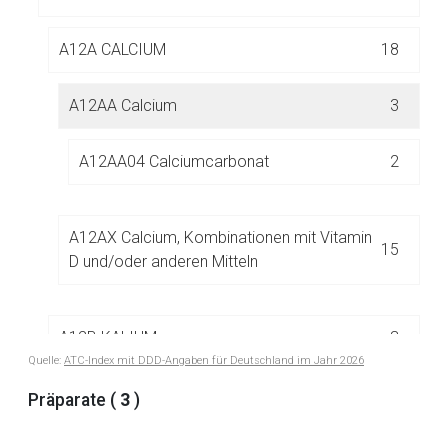
Aufruf einer externen Seite
A12A CALCIUM
18
Der von Ihnen aufgerufene Link öffnet eine externe Web-
A12AA Calcium
3
Seite. Für die Inhalte der externen Web-Seite ist deren
Betreiber verantwortlich. Ebenso gelten dort ggf. andere
A12AA04 Calciumcarbonat
2
Datenschutzbestimmungen.
Zurück zur rote-liste.de
Zur Seite
A12AX Calcium, Kombinationen mit Vitamin
15
D und/oder anderen Mitteln
A12B KALIUM
3
Quelle:
ATC-Index mit DDD-Angaben für Deutschland im Jahr 2026
A12C ANDERE MINERALSTOFFE
49
Präparate (
3
)