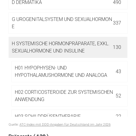
D
DERMATIKA
490
G
UROGENITALSYSTEM UND SEXUALHORMON
337
E
H
SYSTEMISCHE HORMONPRÄPARATE, EXKL.
130
SEXUALHORMONE UND INSULINE
Aufruf einer externen Seite
H01 HYPOPHYSEN- UND
43
Der von Ihnen aufgerufene Link öffnet eine externe Web-
HYPOTHALAMUSHORMONE UND ANALOGA
Seite. Für die Inhalte der externen Web-Seite ist deren
Betreiber verantwortlich. Ebenso gelten dort ggf. andere
H02 CORTICOSTEROIDE ZUR SYSTEMISCHEN
Datenschutzbestimmungen.
52
ANWENDUNG
Zurück zur rote-liste.de
Zur Seite
H03 SCHILDDRÜSENTHERAPIE
22
Quelle:
ATC-Index mit DDD-Angaben für Deutschland im Jahr 2026
H04 PANKREASHORMONE
2