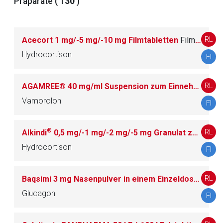
Präparate (
130
)
H05 CALCIUMHOMÖOSTASE
11
RL
Acecort 1 mg/-5 mg/-10 mg Filmtabletten
Filmtablette
Hydrocortison
FI
J
ANTIINFEKTIVA ZUR SYSTEMISCHEN ANWE
351
NDUNG
RL
AGAMREE® 40 mg/ml Suspension zum Einnehmen
Su
Vamorolon
L
ANTINEOPLASTISCHE UND IMMUNMODULIE
FI
516
RENDE MITTEL
®
RL
Alkindi
0,5 mg/-1 mg/-2 mg/-5 mg Granulat zur Entnahme aus Kapseln
M
MUSKEL- UND SKELETTSYSTEM
186
Hydrocortison
FI
N
NERVENSYSTEM
552
RL
Baqsimi 3 mg Nasenpulver in einem Einzeldosisbehältnis
Glucagon
FI
P
ANTIPARASITÄRE MITTEL, INSEKTIZIDE UND
25
REPELLENZIEN