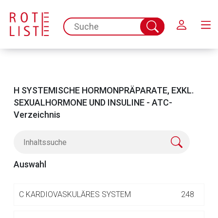
Schließen
spc.search.input.placeholder
Suche
abschicken
H SYSTEMISCHE HORMONPRÄPARATE, EXKL.
SEXUALHORMONE UND INSULINE - ATC-
Verzeichnis
A
ALIMENTÄRES SYSTEM UND STOFFWECHSE
583
L
Auswahl
B
BLUT UND BLUTBILDENDE ORGANE
284
C
KARDIOVASKULÄRES SYSTEM
248