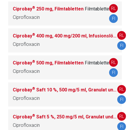
J04 MITTEL GEGEN MYKOBAKTERIEN
8
®
RL
Ciprobay
250 mg, Filmtabletten
Filmtablette
Ciprofloxacin
FI
J05 ANTIVIRALE MITTEL ZUR SYSTEMISCHEN
85
ANWENDUNG
®
RL
Ciprobay
400 mg, 400 mg/200 ml, Infusionslösung
In
Ciprofloxacin
FI
J06 IMMUNSERA UND IMMUNGLOBULINE
30
J07 IMPFSTOFFE
80
®
RL
Ciprobay
500 mg, Filmtabletten
Filmtablette
Ciprofloxacin
FI
L
ANTINEOPLASTISCHE UND IMMUNMODULIE
516
®
RL
Ciprobay
Saft 10 %, 500 mg/5 ml, Granulat und Lösungsmittel zur Herstellung einer Suspension zum Einnehmen
RENDE MITTEL
Ciprofloxacin
FI
M
MUSKEL- UND SKELETTSYSTEM
186
®
RL
Ciprobay
Saft 5 %, 250 mg/5 ml, Granulat und Lösungsmittel zur Herstellung einer Suspension zum Einnehmen
N
NERVENSYSTEM
552
Ciprofloxacin
FI