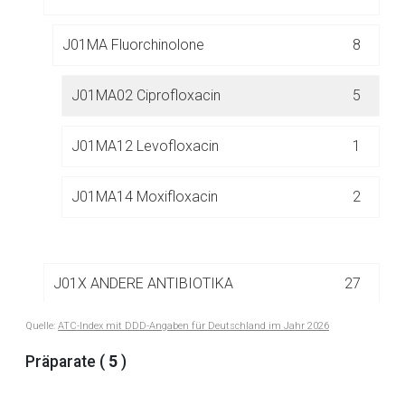
J01MA Fluorchinolone
8
J01MA02 Ciprofloxacin
5
Aufruf einer externen Seite
J01MA12 Levofloxacin
1
Der von Ihnen aufgerufene Link öffnet eine externe Web-
Seite. Für die Inhalte der externen Web-Seite ist deren
J01MA14 Moxifloxacin
2
Betreiber verantwortlich. Ebenso gelten dort ggf. andere
Datenschutzbestimmungen.
J01X ANDERE ANTIBIOTIKA
27
Zurück zur rote-liste.de
Zur Seite
Quelle:
ATC-Index mit DDD-Angaben für Deutschland im Jahr 2026
J02 ANTIMYKOTIKA ZUR SYSTEMISCHEN
Präparate (
5
)
26
ANWENDUNG