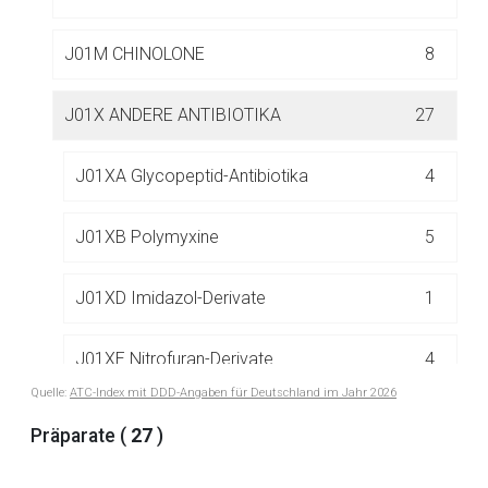
J01M CHINOLONE
8
J01X ANDERE ANTIBIOTIKA
27
Aufruf einer externen Seite
J01XA Glycopeptid-Antibiotika
4
Der von Ihnen aufgerufene Link öffnet eine externe Web-
J01XB Polymyxine
5
Seite. Für die Inhalte der externen Web-Seite ist deren
Betreiber verantwortlich. Ebenso gelten dort ggf. andere
J01XD Imidazol-Derivate
1
Datenschutzbestimmungen.
J01XE Nitrofuran-Derivate
4
Zurück zur rote-liste.de
Zur Seite
Quelle:
ATC-Index mit DDD-Angaben für Deutschland im Jahr 2026
J01XX Andere Antibiotika
13
Präparate (
27
)