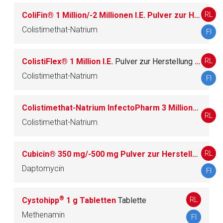
RL
ColiFin® 1 Million/-2 Millionen I.E. Pulver zur Herstellung einer Lösung für einen Vernebler
J02 ANTIMYKOTIKA ZUR SYSTEMISCHEN
26
ANWENDUNG
Colistimethat-Natrium
FI
J04 MITTEL GEGEN MYKOBAKTERIEN
8
RL
ColistiFlex® 1 Million I.E.
Pulver zur Herstellung einer Injektions-, Infusions- oder Inhalationslösung
Colistimethat-Natrium
FI
J05 ANTIVIRALE MITTEL ZUR SYSTEMISCHEN
85
ANWENDUNG
Colistimethat-Natrium InfectoPharm 3 Millionen I.E.
P
RL
Colistimethat-Natrium
J06 IMMUNSERA UND IMMUNGLOBULINE
30
J07 IMPFSTOFFE
80
RL
Cubicin® 350 mg/-500 mg Pulver zur Herstellung einer Injektions- bzw. Infusionslösung
Daptomycin
FI
L
ANTINEOPLASTISCHE UND IMMUNMODULIE
516
®
RL
Cystohipp
1 g Tabletten
Tablette
RENDE MITTEL
Methenamin
FI