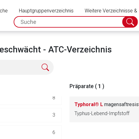
Schließen
DUNG
uche
Hauptgruppenverzeichnis
85
Weitere Verzeichnisse &
spc.search.input.placeholder
Suche
absch
30
80
geschwächt - ATC-Verzeichnis
24
1
Präparate (
1
)
8
Typhoral® L
magensaftresis
Typhus-Lebend-Impfstoff
3
rnen Seite
6
ene Link öffnet eine externe Web-Seite. Für die Inhalte der exter