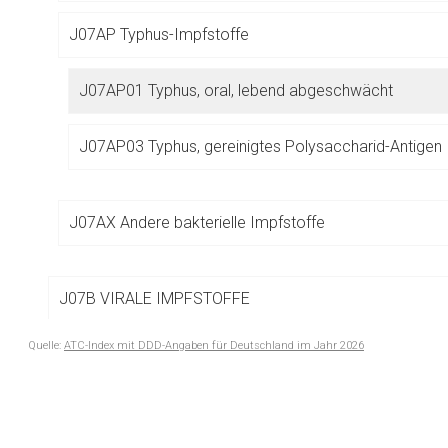
Betreiber verantwortl
J07AP Typhus-Impfstoffe
J07AP01 Typhus, oral, lebend abgeschwächt
J07AP03 Typhus, gereinigtes Polysaccharid-Antigen
J07AX Andere bakterielle Impfstoffe
J07B VIRALE IMPFSTOFFE
Quelle:
ATC-Index mit DDD-Angaben für Deutschland im Jahr 2026
J07C BAKTERIELLE UND VIRALE IMPFSTOFFE, KOMBI
to-
top-
text