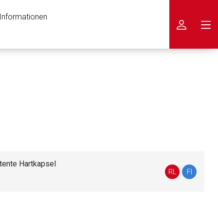
 Informationen
icken
tente Hartkapsel
RL
FI
nen Web-Seite ist deren