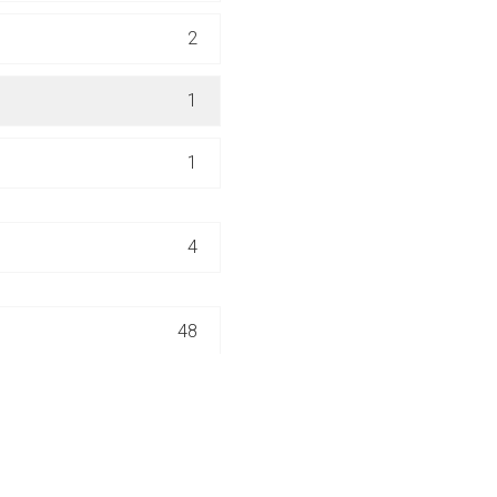
ich. Ebenso gelten dort ggf. andere Datenschutzbestimmungen.
2
Zurück zur rote-
1
1
4
48
NIERT
8