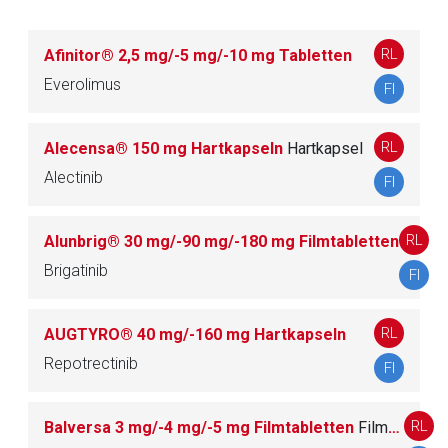
L01EE Mitogen-aktivierte Proteinkinase
8
(MEK)-Inhibitoren
RL
Afinitor® 2,5 mg/-5 mg/-10 mg Tabletten
Everolimus
FI
L01EF Cyclin-abhängige Kinasen (CDK)-
3
Inhibitoren
RL
Alecensa® 150 mg Hartkapseln
Hartkapsel
L01EG Mammalian target of rapamycin
Alectinib
FI
5
(mTOR)-Kinase-Inhibitoren
RL
Alunbrig® 30 mg/-90 mg/-180 mg Filmtabletten
L01EH Humaner epidermaler
Brigatinib
Wachstumsfaktor-Rezeptor 2 (HER2)-
3
FI
Tyrosinkinase-Inhibitoren
RL
AUGTYRO® 40 mg/-160 mg Hartkapseln
L01EJ Janus-assoziierte Kinase (JAK)-
Repotrectinib
4
FI
Inhibitoren
RL
Balversa 3 mg/-4 mg/-5 mg Filmtabletten
Filmtablette
L01EK Vaskulärer endothelialer