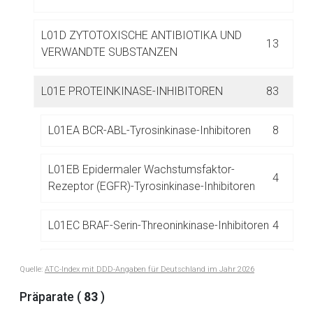
L01D ZYTOTOXISCHE ANTIBIOTIKA UND
13
VERWANDTE SUBSTANZEN
L01E PROTEINKINASE-INHIBITOREN
83
Aufruf einer externen Seite
L01EA BCR-ABL-Tyrosinkinase-Inhibitoren
8
Der von Ihnen aufgerufene Link öffnet eine externe Web-
L01EB Epidermaler Wachstumsfaktor-
Seite. Für die Inhalte der externen Web-Seite ist deren
4
Rezeptor (EGFR)-Tyrosinkinase-Inhibitoren
Betreiber verantwortlich. Ebenso gelten dort ggf. andere
Datenschutzbestimmungen.
L01EC BRAF-Serin-Threoninkinase-Inhibitoren
4
Zurück zur rote-liste.de
Zur Seite
L01ED Anaplastische Lymphomkinase (ALK)-
Quelle:
ATC-Index mit DDD-Angaben für Deutschland im Jahr 2026
6
Inhibitoren
Präparate (
83
)