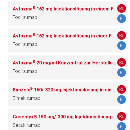
®
RL
Avtozma
162 mg Injektionslösung in einem Fertigpen
L04AC11 Siltuximab
1
Tocilizumab
FI
L04AC12 Brodalumab
1
®
RL
Avtozma
162 mg Injektionslösung in einer Fertigspritze
Tocilizumab
FI
L04AC13 Ixekizumab
2
®
RL
Avtozma
20 mg/ml Konzentrat zur Herstellung einer Infusionslösung
L04AC14 Sarilumab
1
Tocilizumab
FI
L04AC16 Guselkumab
6
®
RL
Bimzelx
160/-320 mg Injektionslösung in einer Fertigspritze/-im Fertigpen
L04AC17 Tildrakizumab
1
Bimekizumab
FI
L04AC18 Risankizumab
3
RL
Cosentyx® 150 mg/-300 mg Injektionslösung in einem Fertigpen/-einer Fertigspritze
Secukinumab
FI
L04AC19 Satralizumab
1