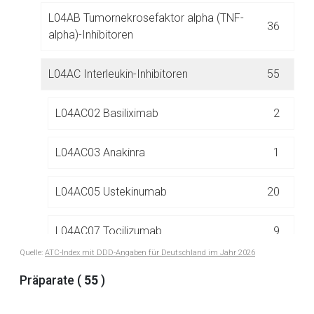
L04AB Tumornekrosefaktor alpha (TNF-
36
alpha)-Inhibitoren
L04AC Interleukin-Inhibitoren
55
Aufruf einer externen Seite
L04AC02 Basiliximab
2
Der von Ihnen aufgerufene Link öffnet eine externe Web-
L04AC03 Anakinra
1
Seite. Für die Inhalte der externen Web-Seite ist deren
Betreiber verantwortlich. Ebenso gelten dort ggf. andere
L04AC05 Ustekinumab
20
Datenschutzbestimmungen.
L04AC07 Tocilizumab
9
Zurück zur rote-liste.de
Zur Seite
Quelle:
ATC-Index mit DDD-Angaben für Deutschland im Jahr 2026
L04AC08 Canakinumab
2
Präparate (
55
)
L04AC10 Secukinumab
2