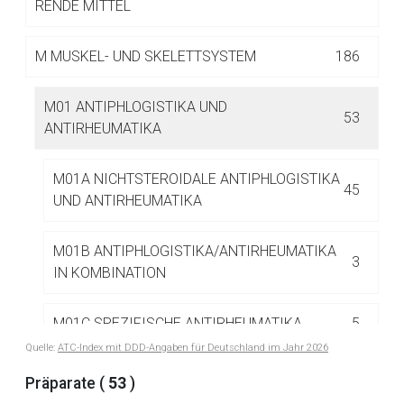
RENDE MITTEL
M
MUSKEL- UND SKELETTSYSTEM
186
M01 ANTIPHLOGISTIKA UND
53
ANTIRHEUMATIKA
Aufruf einer externen Seite
M01A NICHTSTEROIDALE ANTIPHLOGISTIKA
45
UND ANTIRHEUMATIKA
Der von Ihnen aufgerufene Link öffnet eine externe Web-
Seite. Für die Inhalte der externen Web-Seite ist deren
Betreiber verantwortlich. Ebenso gelten dort ggf. andere
M01B ANTIPHLOGISTIKA/ANTIRHEUMATIKA
3
Datenschutzbestimmungen.
IN KOMBINATION
M01C SPEZIFISCHE ANTIRHEUMATIKA
5
Zurück zur rote-liste.de
Zur Seite
Quelle:
ATC-Index mit DDD-Angaben für Deutschland im Jahr 2026
Präparate (
53
)
M02 TOPISCHE MITTEL GEGEN GELENK- UND
34