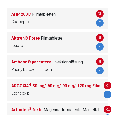
MUSKELSCHMERZEN
RL
AHP 200®
Filmtabletten
M03 MUSKELRELAXANZIEN
29
Oxaceprol
FI
M04 GICHTMITTEL
5
RL
Aktren® Forte
Filmtablette
Ibuprofen
M05 MITTEL ZUR BEHANDLUNG VON
FI
26
KNOCHENERKRANKUNGEN
RL
Ambene® parenteral
Injektionslösung
M09 ANDERE MITTEL GEGEN STÖRUNGEN
Phenylbutazon, Lidocain
39
FI
DES MUSKEL- UND SKELETTSYSTEMS
®
RL
ARCOXIA
30 mg/-60 mg/-90 mg/-120 mg Filmtabletten
N
NERVENSYSTEM
552
Etoricoxib
FI
P
ANTIPARASITÄRE MITTEL, INSEKTIZIDE UND
®
RL
25
Arthotec
forte
Magensaftresistente Manteltablette
REPELLENZIEN