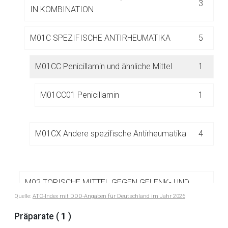
3
Der von Ihnen aufgerufene Link öffnet eine externe Web-
IN KOMBINATION
Seite. Für die Inhalte der externen Web-Seite ist deren
Betreiber verantwortlich. Ebenso gelten dort ggf. andere
M01C SPEZIFISCHE ANTIRHEUMATIKA
5
Datenschutzbestimmungen.
M01CC Penicillamin und ähnliche Mittel
1
Zurück zur rote-liste.de
Zur Seite
M01CC01 Penicillamin
1
M01CX Andere spezifische Antirheumatika
4
M02 TOPISCHE MITTEL GEGEN GELENK- UND
34
MUSKELSCHMERZEN
Quelle:
ATC-Index mit DDD-Angaben für Deutschland im Jahr 2026
Präparate (
1
)
M03 MUSKELRELAXANZIEN
29