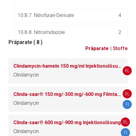
10.B.7. Nitrofuran-Derivate
4
10.B.8. Nitroimidazole
2
Präparate (
8
)
Präparate
|
Stoffe
10.B.9. Polypeptide
6
Clindamycin-hameln 150 mg/ml Injektionslösung
10.B.10. Sulfonamide und Trimethoprim
3
RL
Clindamycin
10.B.11. Tetracycline
4
RL
Clinda-saar® 150 mg/-300 mg/-600 mg Filmtabletten
10.B.12. Andere Antibiotika
17
Clindamycin
FI
RL
Clinda-saar® 600 mg/-900 mg Injektionslösung
11.
Antidementiva
27
Clindamycin
FI