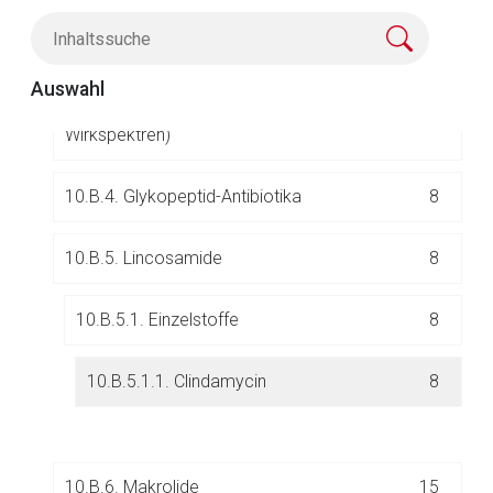
10.B.2. Betalactam-Antibiotika
50
Auswahl
10.B.3. Fluorchinolone
(Unterteilung nach
8
Wirkspektren)
10.B.4. Glykopeptid-Antibiotika
8
10.B.5. Lincosamide
8
Aufruf einer externen Seite
10.B.5.1. Einzelstoffe
8
Der von Ihnen aufgerufene Link öffnet eine externe Web-
Seite. Für die Inhalte der externen Web-Seite ist deren
10.B.5.1.1. Clindamycin
8
Betreiber verantwortlich. Ebenso gelten dort ggf. andere
Datenschutzbestimmungen.
10.B.6. Makrolide
15
Zurück zur rote-liste.de
Zur Seite