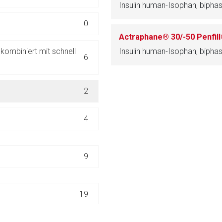
Insulin human-Isophan, bipha
ich. Ebenso gelten dort ggf. andere Datenschutzbestimmungen.
0
Zurück zur rote-
 kombiniert mit schnell
Insulin human-Isophan, bipha
6
2
4
9
19