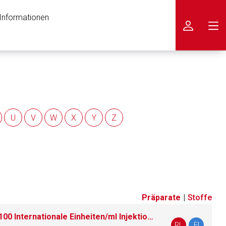
 Informationen
icken
U
V
W
X
Y
Z
Präparate
|
Stoffe
Actraphane® 30 FlexPen® 100 Internationale Einheiten/ml Injektionssuspension in einem Fertigpen
nen Web-Seite ist deren
RL
FI