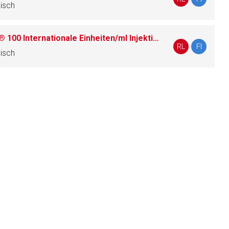
sisch
Actraphane® 30/-50 Penfill® 100 Internationale Einheiten/ml Injektionssuspension in einer Patrone
liste.de
Zur Seite
RL
FI
sisch