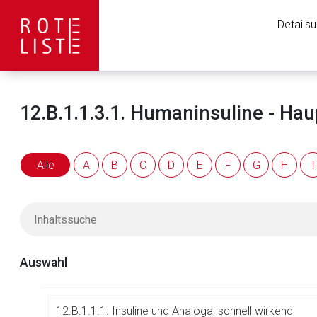
Details
09.
Antiarrhythmika
10.
Antibiotika
12.B.1.1.3.1. Humaninsuline - Ha
11.
Antidementiva
12.
Antidiabetika
Alle
A
B
C
D
E
F
G
H
I
12.B. Chemisch definierte Antidiabetika
12.B.1. Einzelstoffe
Auswahl
12.B.1.1. Insuline und Analoga
Aufruf einer exte
12.B.1.1.1. Insuline und Analoga, schnell wirkend
Der von Ihnen aufgeruf