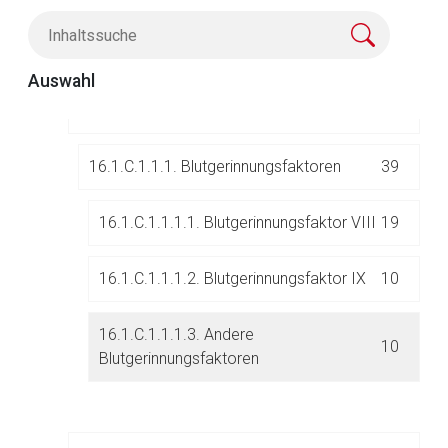
16.1.C.1. Organpräparate
54
Auswahl
16.1.C.1.1. Einzelstoffe
39
16.1.C.1.1.1. Blutgerinnungsfaktoren
39
16.1.C.1.1.1.1. Blutgerinnungsfaktor VIII
19
Aufruf einer externen Seite
16.1.C.1.1.1.2. Blutgerinnungsfaktor IX
10
Der von Ihnen aufgerufene Link öffnet eine externe Web-
16.1.C.1.1.1.3. Andere
Seite. Für die Inhalte der externen Web-Seite ist deren
10
Blutgerinnungsfaktoren
Betreiber verantwortlich. Ebenso gelten dort ggf. andere
Datenschutzbestimmungen.
Zurück zur rote-liste.de
Zur Seite