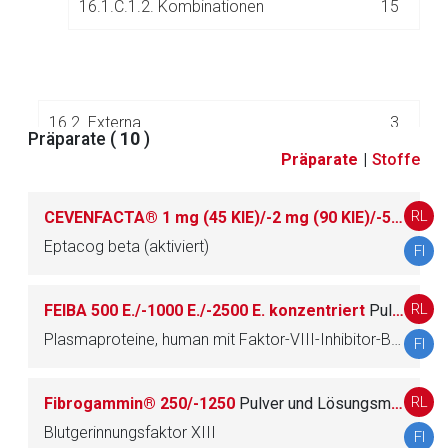
16.1.C.1.2. Kombinationen
15
16.2. Externa
3
Präparate (
10
)
Präparate
|
Stoffe
17.
Antihypertonika
84
RL
CEVENFACTA® 1 mg (45 KIE)/-2 mg (90 KIE)/-5 mg (225 KIE) Pulver und Lösungsmittel zur Herstellung einer Injektionslösung
Eptacog beta (aktiviert)
FI
18.
Antihypoglykämika
3
RL
19.
FEIBA 500 E./-1000 E./-2500 E. konzentriert
Antihypotonika und Mittel zur Schocktherapie
Pulver und Lösungsmittel zur Herstellung einer Infusionslösung
26
Plasmaproteine, human mit Faktor-VIII-Inhibitor-Bypass-Aktivität
FI
20.
Antikoagulantia
56
RL
Fibrogammin® 250/-1250
Pulver und Lösungsmittel zur Herstellung einer Injektions-/Infusionslösung
21.
Antimykotika
128
Blutgerinnungsfaktor XIII
FI