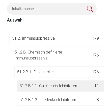
51.
Immunmodulatoren
220
Auswahl
51.1. Immunstimulanzien
41
51.2. Immunsuppressiva
179
51.2.B. Chemisch definierte
176
Immunsuppressiva
Aufruf einer externen Seite
51.2.B.1. Einzelstoffe
176
Der von Ihnen aufgerufene Link öffnet eine externe Web-
Seite. Für die Inhalte der externen Web-Seite ist deren
51.2.B.1.1. Calcineurin-Inhibitoren
11
Betreiber verantwortlich. Ebenso gelten dort ggf. andere
Datenschutzbestimmungen.
51.2.B.1.2. Interleukin-Inhibitoren
58
Zurück zur rote-liste.de
Zur Seite