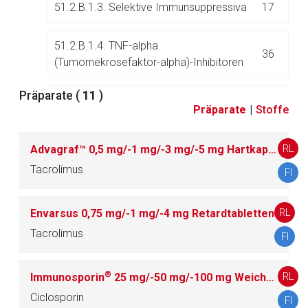
51.2.B.1.3. Selektive Immunsuppressiva
17
51.2.B.1.4. TNF-alpha
36
(Tumornekrosefaktor-alpha)-Inhibitoren
Präparate (
11
)
51.2.B.1.5. DHODH
4
Präparate
|
Stoffe
(Dihydroorotatdehydrogenase)-Inhibitoren
RL
Advagraf™ 0,5 mg/-1 mg/-3 mg/-5 mg Hartkapseln, retardiert
51.2.B.1.6. JAK (Janus-assoziierte Kinase)-
8
Tacrolimus
Inhibitoren
FI
51.2.B.1.7. Komplement-Inhibitoren
12
RL
Envarsus 0,75 mg/-1 mg/-4 mg Retardtabletten
Tacrolimus
FI
51.2.B.1.8. mTOR (Mammalian target of
4
rapamycin)-Kinase-Inhibitoren
®
RL
Immunosporin
25 mg/-50 mg/-100 mg Weichkapseln
Ciclosporin
FI
51.2.B.1.9. Monoklonale Antikörper
16