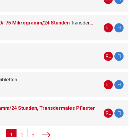
0/-75 Mikrogramm/24 Stunden
Transdermale Pflaster
liste.de
Zur Seite
RL
FI
RL
FI
abletten
RL
FI
amm/24 Stunden, Transdermales Pflaster
RL
FI
1
2
3