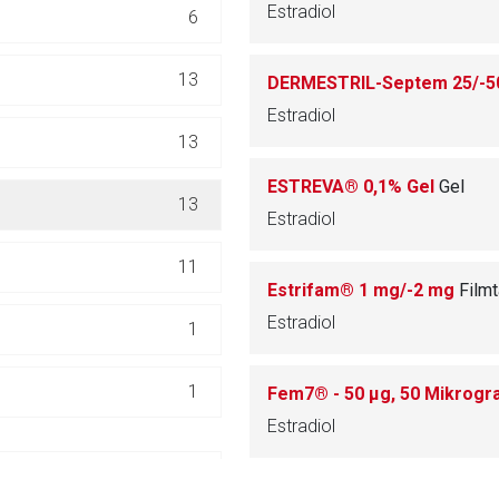
Estradiol
6
ich. Ebenso gelten dort ggf. andere Datenschutzbestimmungen.
13
DERMESTRIL-Septem 25/-5
Zurück zur rote-
Estradiol
13
ESTREVA® 0,1% Gel
Gel
13
Estradiol
11
Estrifam® 1 mg/-2 mg
Filmt
Estradiol
1
1
Fem7® - 50 μg, 50 Mikrogr
Estradiol
0