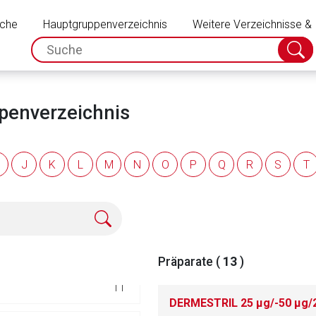
Schließen
117
uche
Hauptgruppenverzeichnis
Weitere Verzeichnisse &
spc.search.input.placeholder
Suche
80
absch
13
ppenverzeichnis
22
J
K
L
M
N
O
P
Q
R
S
T
110
135
135
Präparate (
13
)
rnen Seite
11
DERMESTRIL 25 μg/-50 μg/2
ene Link öffnet eine externe Web-Seite. Für die Inhalte der exter