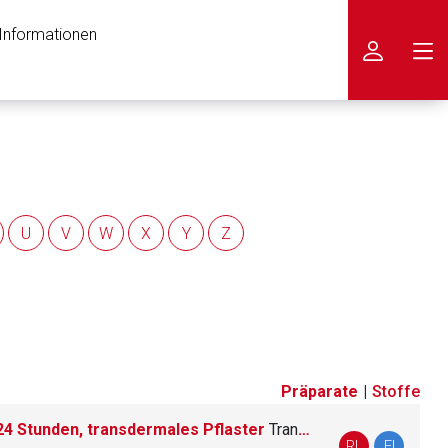
 Informationen
icken
U
V
W
X
Y
Z
Präparate
|
Stoffe
4 Stunden, transdermales Pflaster
Transdermale Pflaster
nen Web-Seite ist deren
RL
FI