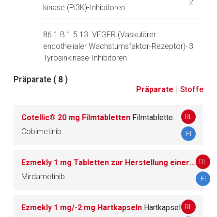
2
Zurück zur rote-liste.de
Zur Seite
kinase (Pi3K)-Inhibitoren
86.1.B.1.5.13. VEGFR (Vaskulärer
endothelialer Wachstumsfaktor-Rezeptor)-
3
Tyrosinkinase-Inhibitoren
Präparate (
8
)
86.1.B.1.5.14. Andere Proteinkinase-
Präparate
|
Stoffe
25
Inhibitoren
RL
Cotellic® 20 mg Filmtabletten
Filmtablette
Cobimetinib
86.1.B.1.6. Monoklonale Antikörper und
FI
68
Antikörperkonstrukte
RL
Ezmekly 1 mg Tabletten zur Herstellung einer Suspension zum Einnehmen
86.1.B.1.7. Andere antineoplastische Mittel
45
Mirdametinib
FI
86.1.B.1.8. Radiotherapeutika
3
RL
Ezmekly 1 mg/-2 mg Hartkapseln
Hartkapsel