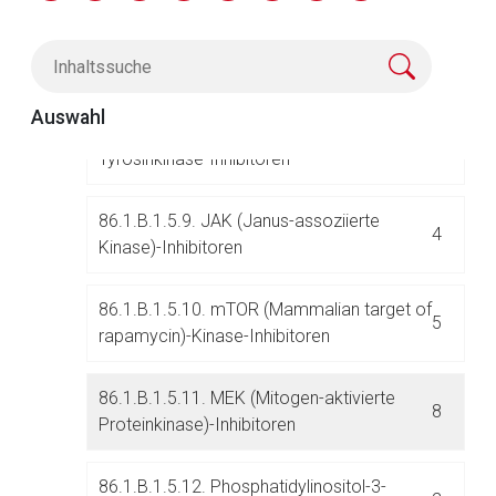
Wachstumsfaktor-Rezeptor)-
3
Tyrosinkinase-Inhibitoren
86.1.B.1.5.8. HER2 (Humaner epidermaler
Auswahl
Wachstumsfaktor-Rezeptor-2)-
3
Tyrosinkinase-Inhibitoren
86.1.B.1.5.9. JAK (Janus-assoziierte
4
Kinase)-Inhibitoren
Aufruf einer externen Seite
86.1.B.1.5.10. mTOR (Mammalian target of
5
rapamycin)-Kinase-Inhibitoren
Der von Ihnen aufgerufene Link öffnet eine externe Web-
Seite. Für die Inhalte der externen Web-Seite ist deren
86.1.B.1.5.11. MEK (Mitogen-aktivierte
Betreiber verantwortlich. Ebenso gelten dort ggf. andere
8
Proteinkinase)-Inhibitoren
Datenschutzbestimmungen.
86.1.B.1.5.12. Phosphatidylinositol-3-