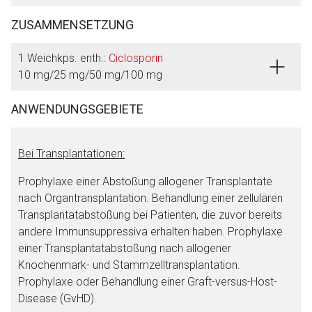
ZUSAMMENSETZUNG
1 Weichkps. enth.:
Ciclosporin
10 mg/25 mg/50 mg/100 mg
ANWENDUNGSGEBIETE
Bei Transplantationen:
Prophylaxe einer Abstoßung allogener Transplantate
nach Organtransplantation. Behandlung einer zellulären
Transplantatabstoßung bei Patienten, die zuvor bereits
andere Immunsuppressiva erhalten haben. Prophylaxe
einer Transplantatabstoßung nach allogener
Aufruf einer externen Seite
Knochenmark- und Stammzelltransplantation.
Prophylaxe oder Behandlung einer Graft-versus-Host-
Der von Ihnen aufgerufene Link öffnet eine externe Web-
Disease (GvHD).
Seite. Für die Inhalte der externen Web-Seite ist deren