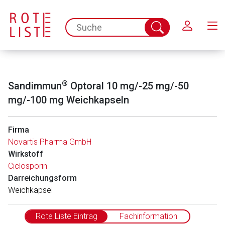
Schließen
spc.search.input.placeholder
Suche
abschicken
®
Sandimmun
Optoral 10 mg/-25 mg/-50
mg/-100 mg Weichkapseln
Firma
Novartis Pharma GmbH
Wirkstoff
Ciclosporin
Darreichungsform
Weichkapsel
Rote Liste Eintrag
Fachinformation