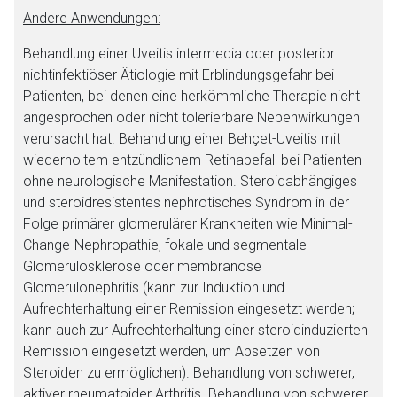
Betreiber verantwortlich. Ebenso gelten dort ggf. andere
Andere Anwendungen:
Datenschutzbestimmungen.
Behandlung einer Uveitis intermedia oder posterior
nichtinfektiöser Ätiologie mit Erblindungsgefahr bei
Zurück zur rote-liste.de
Zur Seite
Patienten, bei denen eine herkömmliche Therapie nicht
angesprochen oder nicht tolerierbare Nebenwirkungen
verursacht hat. Behandlung einer Behçet-Uveitis mit
wiederholtem entzündlichem Retinabefall bei Patienten
ohne neurologische Manifestation. Steroidabhängiges
und steroidresistentes nephrotisches Syndrom in der
Folge primärer glomerulärer Krankheiten wie Minimal-
Change-Nephropathie, fokale und segmentale
Glomerulosklerose oder membranöse
Glomerulonephritis (kann zur Induktion und
Aufrechterhaltung einer Remission eingesetzt werden;
kann auch zur Aufrechterhaltung einer steroidinduzierten
Remission eingesetzt werden, um Absetzen von
Steroiden zu ermöglichen). Behandlung von schwerer,
aktiver rheumatoider Arthritis. Behandlung von schwerer