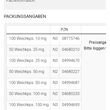
Fachinformation.
PACKUNGSANGABEN
PZN
100 Weichkps. 10 mg
N3
08775746
Preisangaben
Bitte loggen S
50 Weichkps. 25 mg
N2
04680210
100 Weichkps. 25 mg
N3
04994670
50 Weichkps. 50 mg
N2
04680227
100 Weichkps. 50 mg
N3
04994687
50 Weichkps. 100 mg
N2
04680233
100 Weichkps. 100 mg
N3
04994693