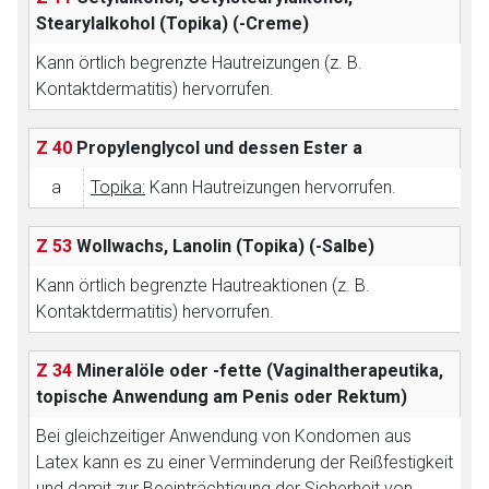
Stearylalkohol (Topika)
(-Creme)
Der von Ihnen aufgerufene Link öffnet eine externe Web-
Seite. Für die Inhalte der externen Web-Seite ist deren
Kann örtlich begrenzte Hautreizungen (z. B.
Betreiber verantwortlich. Ebenso gelten dort ggf. andere
Kontaktdermatitis) hervorrufen.
Datenschutzbestimmungen.
Z 40
Propylenglycol und dessen Ester
a
Zurück zur rote-liste.de
Zur Seite
a
Topika:
Kann Hautreizungen hervorrufen.
Z 53
Wollwachs, Lanolin (Topika)
(-Salbe)
Kann örtlich begrenzte Hautreaktionen (z. B.
Kontaktdermatitis) hervorrufen.
Z 34
Mineralöle oder -fette (Vaginaltherapeutika,
topische Anwendung am Penis oder Rektum)
Bei gleichzeitiger Anwendung von Kondomen aus
Latex kann es zu einer Verminderung der Reißfestigkeit
und damit zur Beeinträchtigung der Sicherheit von