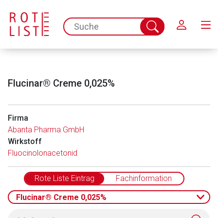
Schließen
spc.search.input.placeholder
Suche
abschicken
Flucinar® Creme 0,025%
Firma
Abanta Pharma GmbH
Wirkstoff
Fluocinolonacetonid
Rote Liste Eintrag
Fachinformation
Flucinar® Creme 0,025%