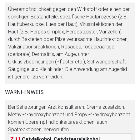
Überempfindlichkeit gegen den Wirkstoff oder einen der
sonstigen Bestandteile, spezifische Hautprozesse (z.B.
Hauttuberkulose, Lues der Haut), Virusinfektionen der
Haut (z.B. Herpes simplex, Herpes zoster, Varizellen),
durch Bakterien oder Pilze verursachte Hautinfektionen,
Vakzinationsreaktionen, Rosacea, rosaceaartige
(periorale) Dermatitis, am Auge, unter
Okklusivbedingungen (Pflaster etc.), Schwangerschaft,
Säuglinge und Kleinkinder. Die Anwendung am Augenlid
ist generell zu vermeiden.
WARNHINWEIS
Bei Sehstörungen Arzt konsultieren. Creme zusätzlich:
Methyl-4-hydroxybenzoat und Propyl-4-hydroxybenzoat
können Überempfindlichkeitsreaktionen, auch
Spätreaktionen, hervorrufen.
Aufruf einer externen Seite
Z 11
Cetylalkohol, Cetylstearylalkohol,