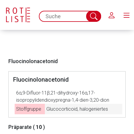
Schließen
spc.search.input.placeholder
Suche
abschicken
Fluocinolonacetonid
Fluocinolonacetonid
6α,9-Difluor-11β,21-dihydroxy-16α,17-
isopropylidendioxypregna-1,4-dien-3,20-dion
Stoffgruppe
Glucocorticoid, halogeniertes
Aufruf einer externen Seite
Präparate (
10
)
Der von Ihnen aufgerufene Link öffnet eine externe Web-