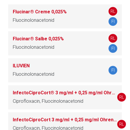
Seite. Für die Inhalte der externen Web-Seite ist deren
RL
Flucinar® Creme 0,025%
Betreiber verantwortlich. Ebenso gelten dort ggf. andere
Fluocinolonacetonid
Datenschutzbestimmungen.
FI
RL
Flucinar® Salbe 0,025%
Zurück zur rote-liste.de
Zur Seite
Fluocinolonacetonid
FI
ILUVIEN
FI
Fluocinolonacetonid
InfectoCiproCort® 3 mg/ml + 0,25 mg/ml Ohrentropfen
RL
Ciprofloxacin, Fluocinolonacetonid
InfectoCiproCort 3 mg/ml + 0,25 mg/ml Ohrentropfen, Lösung im Einzeldosisbehältnis
RL
Ciprofloxacin, Fluocinolonacetonid