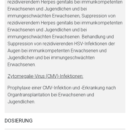
rezidivierendem Herpes genitalis bei immunkompetenten
Erwachsenen und Jugendlichen und bei
immungeschwächten Erwachsenen, Suppression von
rezidivierendem Herpes genitalis bei immunkompetenten
Erwachsenen und Jugendlichen und bei
immungeschwächten Erwachsenen. Behandlung und
Aufruf einer externen Seite
Suppression von rezidivierenden HSV-Infektionen der
Augen bei immunkompetenten Erwachsenen und
Der von Ihnen aufgerufene Link öffnet eine externe Web-
Jugendlichen und bei immungeschwächten
Seite. Für die Inhalte der externen Web-Seite ist deren
Erwachsenen.
Betreiber verantwortlich. Ebenso gelten dort ggf. andere
Zytomegalie-Virus (CMV)-Infektionen:
Datenschutzbestimmungen.
Prophylaxe einer CMV-Infektion und ‐Erkrankung nach
Organtransplantation bei Erwachsenen und
Zurück zur rote-liste.de
Zur Seite
Jugendlichen.
DOSIERUNG