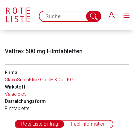
Schließen
spc.search.input.placeholder
Suche
abschicken
Valtrex 500 mg Filmtabletten
Firma
GlaxoSmithKline GmbH & Co. KG
Wirkstoff
Valaciclovir
Darreichungsform
Filmtablette
Rote Liste Eintrag
Fachinformation