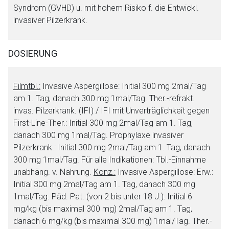
Syndrom (GVHD) u. mit hohem Risiko f. die Entwickl.
invasiver Pilzerkrank.
DOSIERUNG
Filmtbl.:
Invasive Aspergillose:
Initial 300 mg 2mal/Tag
am 1. Tag, danach 300 mg 1mal/Tag.
Ther.-r
efrakt.
invas. Pilzerkrank. (IFI) / IFI mit Unverträglichkeit gegen
First-Line-T
her.:
Initial 300 mg 2mal/Tag am 1. Tag,
danach 300 mg 1mal/Tag.
Prophylaxe invasiver
Pilzerkrank.:
Initial 300 mg 2mal/Tag am 1. Tag, danach
300 mg 1mal/Tag. Für alle Indikationen: Tbl.-Einnahme
unabhäng. v. Nahrung.
Konz.:
Invasive
Aspergillose
:
Erw.:
Initial 300 mg 2mal/Tag am 1. Tag, danach 300 mg
1mal/Tag. Päd. Pat. (von 2 bis unter 18 J.): Initial 6
mg/kg (bis maximal 300 mg) 2mal/Tag am 1. Tag,
danach 6 mg/kg (bis maximal 300 mg) 1mal/Tag.
Ther.-