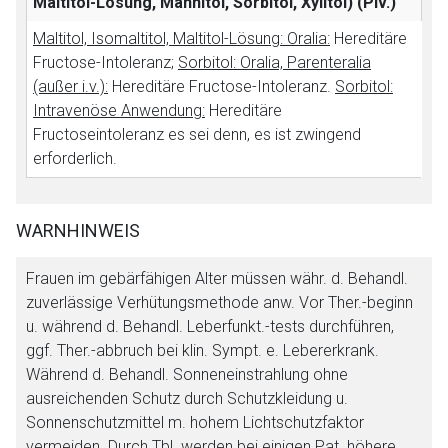
Maltitol-Lösung, Mannitol, Sorbitol, Xylitol)
(Plv.)
Maltitol, Isomaltitol, Maltitol-Lösung: Oralia:
Hereditäre
Fructose-Intoleranz;
Sorbitol: Oralia, Parenteralia
(außer i.v.):
Hereditäre Fructose-Intoleranz.
Sorbitol:
Intravenöse Anwendung:
Hereditäre
Fructoseintoleranz es sei denn, es ist zwingend
erforderlich.
WARNHINWEIS
Frauen im gebärfähigen Alter müssen währ. d. Behandl.
zuverlässige Verhütungsmethode anw. Vor Ther.-beginn
u. während d. Behandl. Leberfunkt.-tests durchführen,
ggf. Ther.-abbruch bei klin. Sympt. e. Lebererkrank.
Während d. Behandl. Sonneneinstrahlung ohne
ausreichenden Schutz durch Schutzkleidung u.
Aufruf einer externen Seite
Sonnenschutzmittel m. hohem Lichtschutzfaktor
vermeiden. Durch Tbl. werden bei einigen Pat. höhere