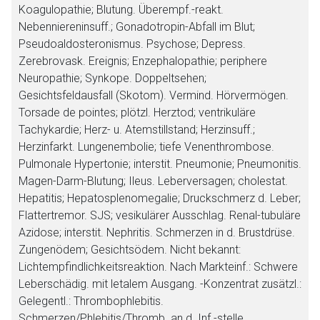
Koagulopathie; Blutung. Überempf.-reakt.
Nebenniereninsuff.; Gonadotropin-Abfall im Blut;
Pseudoaldosteronismus. Psychose; Depress.
Zerebrovask. Ereignis; Enzephalopathie; periphere
Neuropathie; Synkope. Doppeltsehen;
Gesichtsfeldausfall (Skotom). Vermind. Hörvermögen.
Torsade de pointes; plötzl. Herztod; ventrikuläre
Tachykardie; Herz- u. Atemstillstand; Herzinsuff.;
Herzinfarkt. Lungenembolie; tiefe Venenthrombose.
Pulmonale Hypertonie; interstit. Pneumonie; Pneumonitis.
Magen-Darm-Blutung; Ileus. Leberversagen; cholestat.
Hepatitis; Hepatosplenomegalie; Druckschmerz d. Leber;
Flattertremor. SJS; vesikulärer Ausschlag. Renal-tubuläre
Azidose; interstit. Nephritis. Schmerzen in d. Brustdrüse.
Zungenödem; Gesichtsödem.
Nicht bekannt:
Lichtempfindlichkeitsreaktion.
Nach Markteinf.:
Schwere
Leberschädig. mit letalem Ausgang.
-Konzentrat zusätzl.:
Gelegentl.:
Thrombophlebitis.
Schmerzen/Phlebitis/Thromb. an d. Inf.-stelle.