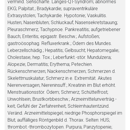
vermind. Sehschärfe. Langes-QT-Syndrom; abnormes
EKG; Palpitat.; Bradykardie; supraventrikuläre
Extrasystolen; Tachykardie. Hypotonie; Vaskulitis.
Husten; Nasenbluten; Schluckauf; Nasensekretstauung;
Pleuraschmerz; Tachypnoe. Pankreatitis; aufgetriebener
Bauch; Enteritis; epigastr. Beschw.; Aufstoßen;
gastroösophag. Refluxerkrank.; Ödem des Mundes.
Leberzellschädig.; Hepatitis; Gelbsucht; Hepatomegalie;
Cholestase; hep. Tox.; Leberfunkt.-stör. Mundulzera;
Alopezie; Dermatitis; Erythema; Petechien.
Rückenschmerzen; Nackenschmerzen; Schmerzen d.
Skelettmuskulatur; Schmerz in e. Extremität. Akutes
Nierenversagen; Niereninsuff.; Kreatinin im Blut erhöht.
Menstruationsstör. Ödem; Schmerz; Schüttelfrost;
Unwohlsein; Brustkorbbeschw.; Arzneimittelunverträg.-
keit; Gefühl der Zerfahrenheit; Schleimhautentzünd.
Veränd. Arzneimittelspiegel; niedrige Phosphorspiegel im
Blut; auffälliges Röntgenbild d. Thorax.
Selten:
HUS;
thrombot.-thrombozytopen. Purpura; Panzytopenie;