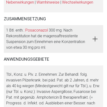
Nebenwirkungen
|
Warnhinweise
|
Wechselwirkungen
ZUSAMMENSETZUNG
1 Btl. enth.:
Posaconazol
300 mg. Nach
Rekonstitution hat die magensaftresistente
Suspension zum Einnehmen eine Konzentration
von etwa 30 mg pro ml.
ANWENDUNGSGEBIETE
Tbl., Konz. u. Plv. z. Einnehmen: Zur Behandl. folg.
invasiven Pilzerkrank. bei päd. Pat. ab 2 Jahren, d. mehr
als 40 kg wiegen (Mindestgewicht gilt nur für Tbl.), u. Erw.
(nur Tbl. u. Konz.): Invasive Aspergillose; Fusariose bei
Pat. mit gegenüb. Amphotericin B therapierefrakt. (=
Progress. d. Infekt. od. Ausbleiben einer Besser. nach