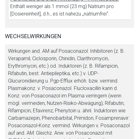
Enthält weniger als 1 mmol (23 mg) Natrium pro
[Dosiereinheit], d.h., es ist nahezu „natriumfrei“.
WECHSELWIRKUNGEN
Wirkungen and. AM auf Posaconazol:
Inhibitoren (z. B.
Verapamil, Ciclosporin, Chinidin, Clarithromycin,
Erythromycin, etc.) od. Induktoren (z. B. Rifampicin,
Rifabutin, best. Antiepileptika, etc.) v. UDP-
Glucuronidierung u. Pgp-Efflux erhöh. bzw. vermind.
Plasmakonz. v. Posaconazol. Flucloxacillin kann d.
Konz. von Posaconazol im Plasma verringern (wenn
mögl. vermeiden, Nutzen-Risiko-Abwägung); Rifabutin;
Rifampicin; Efavirenz; Phenytoin u. ähnl. Induktoren wie
Carbamazepin, Phenobarbital, Primidon; Fosamprenavir:
Posaconazol-Konz. vermind.
Wirkungen v. Posaconazol
auf and. AM:
Gleichz. Anw. von Posaconazol mit