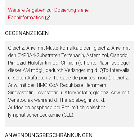
Weitere Angaben zur Dosierung siehe
Fachinformation
GEGENANZEIGEN
Gleichz. Anw. mit Mutterkornalkaloiden; gleichz. Anw. mit
den CYP3A4-Substraten Terfenadin, Astemizol, Cisaprid,
Pimozid, Halofantrin od. Chinidin (erhöhte Plasmaspiegel
dieser AM mögl., dadurch Verlängerung d. QTc-Intervalls
u. selten Auftreten v. Torsade de pointes mögl.); gleichz.
Anw. mit den HMG-CoA-Reduktase-Hemmern
Simvastatin, Lovastatin u. Atorvastatin; gleichz. Anw. mit
Venetoclax während d. Therapiebeginns u. d.
Aufdosierungsphase bei Pat. mit chronischer
lymphatischer Leukämie (CLL).
ANWENDUNGSBESCHRÄNKUNGEN