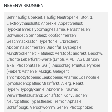
NEBENWIRKUNGEN
Sehr häufig:
Übelkeit.
Häufig:
Neutropenie. Stör. d.
Elektrolythaushalts; Anorexie; Appetitverlust;
Hypokaliämie; Hypomagnesiämie. Parästhesien;
Schwindel; Somnolenz; Kopfschmerzen;
Geschmacksstör. Hypertonie. Erbrechen;
Abdominalschmerzen; Durchfall; Dyspepsie;
Mundtrockenheit; Flatulenz; Verstopf.; anorekt. Beschw.
Erhöhte Leberfunkt.-werte (Erhöh. v. ALT, AST, Bilirubin,
alkal. Phosphatase, GGT). Ausschlag; Pruritus. Pyrexie
(Fieber); Asthenie; Müdigk.
Gelegentl.
:
Thrombozytopenie; Leukopenie; Anämie; Eosinophilie;
Lymphadenopathie; Milzinfarkt. Allerg. Reakt.
Hyper-/Hypoglykämie. Abnorme Träume;
Verwirrtheitszustand; Schlafstör. Konvulsionen;
Neuropathie; Hypästhesie; Tremor; Aphasie;
Schlaflosigk. Verschwomm. Sehen; Photophobie;