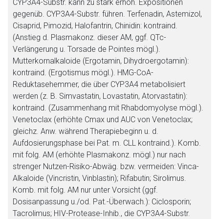
CYP3A4-Substr. kann zu stark erhöh. Expositionen
gegenüb. CYP3A4-Substr. führen. Terfenadin, Astemizol,
Cisaprid, Pimozid, Halofantrin, Chinidin: kontraind.
(Anstieg d. Plasmakonz. dieser AM, ggf. QTc-
Verlängerung u. Torsade de Pointes mögl.).
Mutterkornalkaloide (Ergotamin, Dihydroergotamin):
kontraind. (Ergotismus mögl.). HMG-CoA-
Reduktasehemmer, die über CYP3A4 metabolisiert
werden (z. B. Simvastatin, Lovastatin, Atorvastatin):
kontraind. (Zusammenhang mit Rhabdomyolyse mögl.).
Venetoclax (erhöhte Cmax und AUC von Venetoclax;
gleichz. Anw. während Therapiebeginn u. d.
Aufdosierungsphase bei Pat. m. CLL kontraind.). Komb.
mit folg. AM (erhöhte Plasmakonz. mögl.) nur nach
strenger Nutzen-Risiko-Abwäg. bzw. vermeiden: Vinca-
Alkaloide (Vincristin, Vinblastin); Rifabutin; Sirolimus.
Komb. mit folg. AM nur unter Vorsicht (ggf.
Dosisanpassung u./od. Pat.-Überwach.): Ciclosporin;
Tacrolimus; HIV-Protease-Inhib., die CYP3A4-Substr.