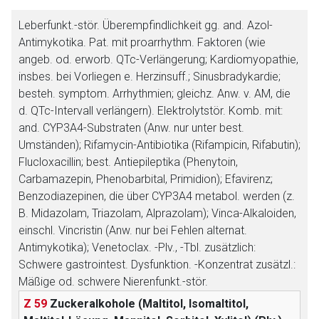
Leberfunkt.-stör. Überempfindlichkeit gg. and. Azol-
Antimykotika. Pat. mit proarrhythm. Faktoren (wie
angeb. od. erworb. QTc-Verlängerung; Kardiomyopathie,
insbes. bei Vorliegen e. Herzinsuff.; Sinusbradykardie;
besteh. symptom. Arrhythmien; gleichz. Anw. v. AM, die
d. QTc-Intervall verlängern). Elektrolytstör. Komb. mit:
and. CYP3A4-Substraten (Anw. nur unter best.
Umständen); Rifamycin-Antibiotika (Rifampicin, Rifabutin);
Flucloxacillin; best. Antiepileptika (Phenytoin,
Carbamazepin, Phenobarbital, Primidion); Efavirenz;
Benzodiazepinen, die über CYP3A4 metabol. werden (z.
B. Midazolam, Triazolam, Alprazolam); Vinca-Alkaloiden,
einschl. Vincristin (Anw. nur bei Fehlen alternat.
Antimykotika); Venetoclax. -Plv., -Tbl. zusätzlich:
Schwere gastrointest. Dysfunktion. -Konzentrat zusätzl.:
Mäßige od. schwere Nierenfunkt.-stör.
Z 59
Zuckeralkohole (Maltitol, Isomaltitol,