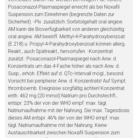
Posaconazol-Plasmaspiegel erreicht als bei Noxafil
Der von Ihnen aufgerufene Link öffnet eine externe Web-
Suspension zum Einnehmen (begrenzte Daten zur
Seite. Für die Inhalte der externen Web-Seite ist deren
Sicherheit). -Plv. zusätzlich: Sorbitolgehalt oral angew.
Betreiber verantwortlich. Ebenso gelten dort ggf. andere
AM kann die Bioverfügbarkeit von anderen gleichzeitig
Datenschutzbestimmungen.
oral angew. AM beeinfl. Methyl-4-Parahydroxybenzoat
(E 218) u. Propyl-4-Parahydroxybenzoat können allerg.
Zurück zur rote-liste.de
Zur Seite
Reakt., auch Spätreakt., hervorrufen. -Konzentrat
zusätzl.: Posaconazol-Plasmaspiegel nach Anw. d.
Konzentrats um das 4-Fache höher als nach Anw. d.
Susp., erhöh. Effekt auf d. QTc-Intervall mögl., besond.
Vorsicht bei peripherer Anw. d. Konzentrats! Auf Sympt.
thromboemb. Ereignisse sorgfältig achten! Konzentrat
enth. 462 mg (20 mmol) Natrium pro Durchstechfl.,
entspr. 23% der von der WHO empf. max. tägl.
Natriumaufnahme mit der Nahrung. Die max. Tagesdosis
dieses AM entspr. 46% der von der WHO empf. max.
tägl. Natriumaufnahme mit der Nahrung. Keine
Austauschbarkeit zwischen Noxafil Suspension zum