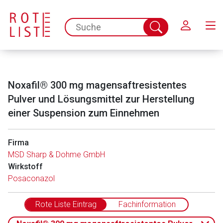
Schließen
spc.search.input.placeholder
Suche
abschicken
Noxafil® 300 mg magensaftresistentes
Pulver und Lösungsmittel zur Herstellung
einer Suspension zum Einnehmen
Firma
MSD Sharp & Dohme GmbH
Wirkstoff
Posaconazol
Rote Liste Eintrag
Fachinformation