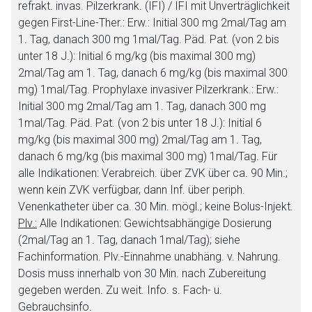
refrakt. invas. Pilzerkrank. (IFI) / IFI mit Unverträglichkeit
gegen First-Line-Ther.:
Erw.: Initial 300 mg 2mal/Tag am
1. Tag, danach 300 mg 1mal/Tag. Päd. Pat. (von 2 bis
unter 18 J.): Initial 6 mg/kg (bis maximal 300 mg)
2mal/Tag am 1. Tag, danach 6 mg/kg (bis maximal 300
mg) 1mal/Tag.
Prophylaxe invasiver Pilzerkrank.:
Erw.:
Initial 300 mg 2mal/Tag am 1. Tag, danach 300 mg
1mal/Tag. Päd. Pat. (von 2 bis unter 18 J.): Initial 6
mg/kg (bis maximal 300 mg) 2mal/Tag am 1. Tag,
danach 6 mg/kg (bis maximal 300 mg) 1mal/Tag. Für
alle Indikationen: Verabreich. über ZVK über ca. 90 Min.;
wenn kein ZVK verfügbar, dann Inf. über periph.
Venenkatheter über ca. 30 Min. mögl.; keine Bolus-Injekt.
Plv.:
Alle Indikationen:
Gewichtsabhängige Dosierung
(2mal/Tag an 1. Tag, danach 1mal/Tag); siehe
Fachinformation. Plv.-Einnahme unabhäng. v. Nahrung.
Dosis muss innerhalb von 30 Min. nach Zubereitung
gegeben werden. Zu weit. Info. s. Fach- u.
Gebrauchsinfo.