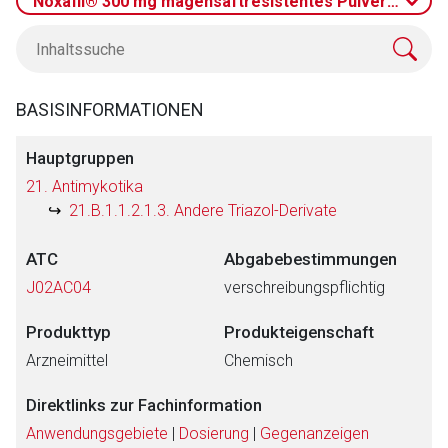
Noxafil® 300 mg magensaftresistentes Pulver und Lö
BASISINFORMATIONEN
Hauptgruppen
21. Antimykotika
21.B.1.1.2.1.3. Andere Triazol-Derivate
ATC
Abgabebestimmungen
J02AC04
verschreibungspflichtig
Produkttyp
Produkteigenschaft
Arzneimittel
Chemisch
Direktlinks zur Fachinformation
Anwendungsgebiete
|
Dosierung
|
Gegenanzeigen