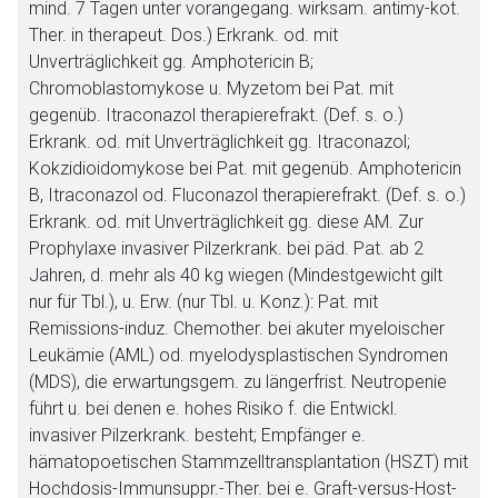
mind. 7 Tagen unter vorangegang. wirksam. antimy-kot.
Ther. in therapeut. Dos.) Erkrank. od. mit
Unverträglichkeit gg. Amphotericin B;
Chromoblastomykose u. Myzetom bei Pat. mit
gegenüb. Itraconazol therapierefrakt. (Def. s. o.)
Erkrank. od. mit Unverträglichkeit gg. Itraconazol;
Kokzidioidomykose bei Pat. mit gegenüb. Amphotericin
B, Itraconazol od. Fluconazol therapierefrakt. (Def. s. o.)
Erkrank. od. mit Unverträglichkeit gg. diese AM. Zur
Prophylaxe invasiver Pilzerkrank. bei päd. Pat. ab 2
Jahren, d. mehr als 40 kg wiegen (Mindestgewicht gilt
nur für Tbl.), u. Erw. (nur Tbl. u. Konz.): Pat. mit
Remissions-induz. Chemother. bei akuter myeloischer
Leukämie (AML) od. myelodysplastischen Syndromen
(MDS), die erwartungsgem. zu längerfrist. Neutropenie
führt u. bei denen e. hohes Risiko f. die Entwickl.
invasiver Pilzerkrank. besteht; Empfänger e.
hämatopoetischen Stammzelltransplantation (HSZT) mit
Hochdosis-Immunsuppr.-Ther. bei e. Graft-versus-Host-