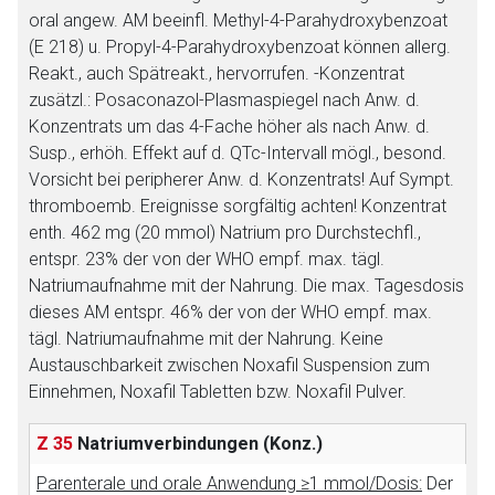
Seite. Für die Inhalte der externen Web-Seite ist deren
oral angew. AM beeinfl. Methyl-4-Parahydroxybenzoat
Betreiber verantwortlich. Ebenso gelten dort ggf. andere
(E 218) u. Propyl-4-Parahydroxybenzoat können allerg.
Datenschutzbestimmungen.
Reakt., auch Spätreakt., hervorrufen. -Konzentrat
zusätzl.: Posaconazol-Plasmaspiegel nach Anw. d.
Konzentrats um das 4-Fache höher als nach Anw. d.
Zurück zur rote-liste.de
Zur Seite
Susp., erhöh. Effekt auf d. QTc-Intervall mögl., besond.
Vorsicht bei peripherer Anw. d. Konzentrats! Auf Sympt.
thromboemb. Ereignisse sorgfältig achten! Konzentrat
enth. 462 mg (20 mmol) Natrium pro Durchstechfl.,
entspr. 23% der von der WHO empf. max. tägl.
Natriumaufnahme mit der Nahrung. Die max. Tagesdosis
dieses AM entspr. 46% der von der WHO empf. max.
tägl. Natriumaufnahme mit der Nahrung. Keine
Austauschbarkeit zwischen Noxafil Suspension zum
Einnehmen, Noxafil Tabletten bzw. Noxafil Pulver.
Z 35
Natriumverbindungen
(Konz.)
Parenterale und orale Anwendung ≥1 mmol/Dosis:
Der