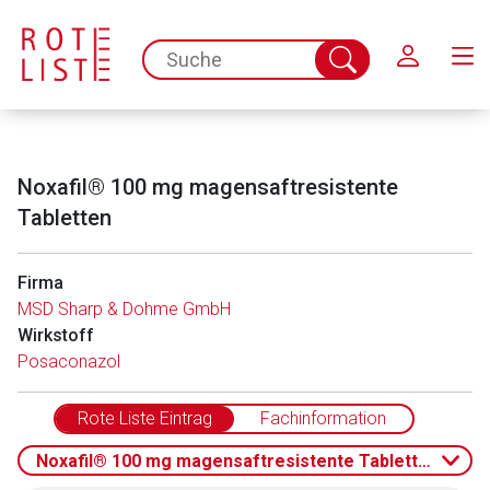
Schließen
spc.search.input.placeholder
Suche
abschicken
Noxafil® 100 mg magensaftresistente
Tabletten
Firma
MSD Sharp & Dohme GmbH
Wirkstoff
Posaconazol
Rote Liste Eintrag
Fachinformation
Noxafil® 100 mg magensaftresistente Tabletten