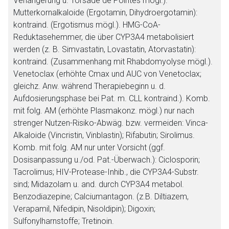
Verlängerung u. Torsade de Pointes mögl.).
Mutterkornalkaloide (Ergotamin, Dihydroergotamin):
kontraind. (Ergotismus mögl.). HMG-CoA-
Reduktasehemmer, die über CYP3A4 metabolisiert
werden (z. B. Simvastatin, Lovastatin, Atorvastatin):
kontraind. (Zusammenhang mit Rhabdomyolyse mögl.).
Venetoclax (erhöhte Cmax und AUC von Venetoclax;
gleichz. Anw. während Therapiebeginn u. d.
Aufdosierungsphase bei Pat. m. CLL kontraind.). Komb.
mit folg. AM (erhöhte Plasmakonz. mögl.) nur nach
strenger Nutzen-Risiko-Abwäg. bzw. vermeiden: Vinca-
Alkaloide (Vincristin, Vinblastin); Rifabutin; Sirolimus.
Komb. mit folg. AM nur unter Vorsicht (ggf.
Dosisanpassung u./od. Pat.-Überwach.): Ciclosporin;
Tacrolimus; HIV-Protease-Inhib., die CYP3A4-Substr.
sind; Midazolam u. and. durch CYP3A4 metabol.
Benzodiazepine; Calciumantagon. (z.B. Diltiazem,
Verapamil, Nifedipin, Nisoldipin); Digoxin;
Sulfonylharnstoffe; Tretinoin.