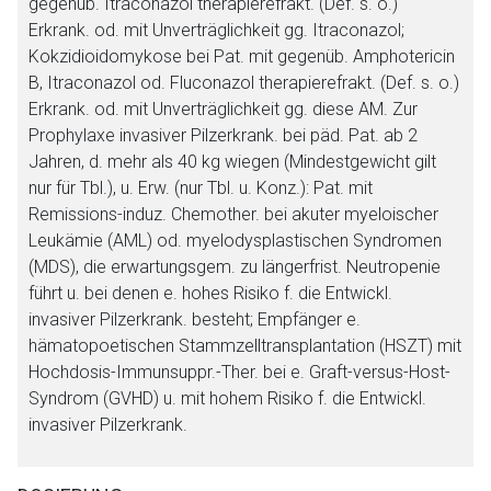
gegenüb. Itraconazol therapierefrakt. (Def. s. o.)
Erkrank. od. mit Unverträglichkeit gg. Itraconazol;
Kokzidioidomykose bei Pat. mit gegenüb. Amphotericin
B, Itraconazol od. Fluconazol therapierefrakt. (Def. s. o.)
Erkrank. od. mit Unverträglichkeit gg. diese AM. Zur
Prophylaxe invasiver Pilzerkrank. bei päd. Pat. ab 2
Jahren, d. mehr als 40 kg wiegen (Mindestgewicht gilt
nur für Tbl.), u. Erw. (nur Tbl. u. Konz.): Pat. mit
Remissions-induz. Chemother. bei akuter myeloischer
Leukämie (AML) od. myelodysplastischen Syndromen
(MDS), die erwartungsgem. zu längerfrist. Neutropenie
führt u. bei denen e. hohes Risiko f. die Entwickl.
invasiver Pilzerkrank. besteht; Empfänger e.
hämatopoetischen Stammzelltransplantation (HSZT) mit
Hochdosis-Immunsuppr.-Ther. bei e. Graft-versus-Host-
Syndrom (GVHD) u. mit hohem Risiko f. die Entwickl.
invasiver Pilzerkrank.