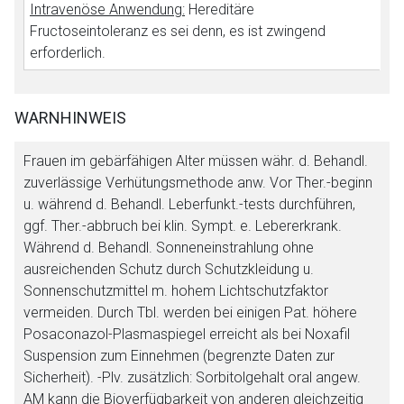
Intravenöse Anwendung:
Hereditäre
Fructoseintoleranz es sei denn, es ist zwingend
erforderlich.
WARNHINWEIS
Frauen im gebärfähigen Alter müssen währ. d. Behandl.
zuverlässige Verhütungsmethode anw. Vor Ther.-beginn
u. während d. Behandl. Leberfunkt.-tests durchführen,
ggf. Ther.-abbruch bei klin. Sympt. e. Lebererkrank.
Während d. Behandl. Sonneneinstrahlung ohne
ausreichenden Schutz durch Schutzkleidung u.
Sonnenschutzmittel m. hohem Lichtschutzfaktor
vermeiden. Durch Tbl. werden bei einigen Pat. höhere
Aufruf einer externen Seite
Posaconazol-Plasmaspiegel erreicht als bei Noxafil
Suspension zum Einnehmen (begrenzte Daten zur
Sicherheit). -Plv. zusätzlich: Sorbitolgehalt oral angew.
Der von Ihnen aufgerufene Link öffnet eine externe Web-
AM kann die Bioverfügbarkeit von anderen gleichzeitig