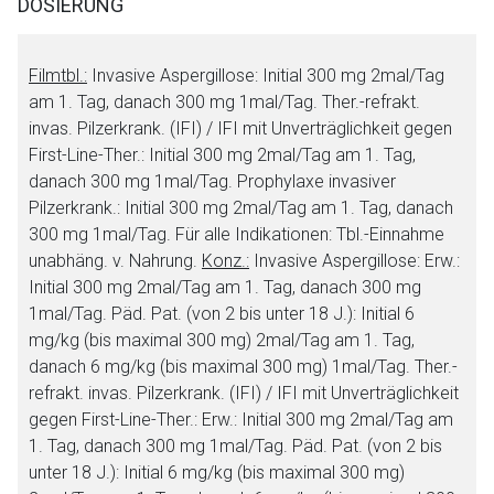
DOSIERUNG
Filmtbl.:
Invasive Aspergillose:
Initial 300 mg 2mal/Tag
am 1. Tag, danach 300 mg 1mal/Tag.
Ther.-r
efrakt.
invas. Pilzerkrank. (IFI) / IFI mit Unverträglichkeit gegen
First-Line-T
her.:
Initial 300 mg 2mal/Tag am 1. Tag,
danach 300 mg 1mal/Tag.
Prophylaxe invasiver
Pilzerkrank.:
Initial 300 mg 2mal/Tag am 1. Tag, danach
300 mg 1mal/Tag. Für alle Indikationen: Tbl.-Einnahme
unabhäng. v. Nahrung.
Konz.:
Invasive
Aspergillose
:
Erw.:
Initial 300 mg 2mal/Tag am 1. Tag, danach 300 mg
1mal/Tag. Päd. Pat. (von 2 bis unter 18 J.): Initial 6
mg/kg (bis maximal 300 mg) 2mal/Tag am 1. Tag,
danach 6 mg/kg (bis maximal 300 mg) 1mal/Tag.
Ther.-
refrakt. invas. Pilzerkrank. (IFI) / IFI mit Unverträglichkeit
gegen First-Line-Ther.:
Erw.: Initial 300 mg 2mal/Tag am
1. Tag, danach 300 mg 1mal/Tag. Päd. Pat. (von 2 bis
unter 18 J.): Initial 6 mg/kg (bis maximal 300 mg)