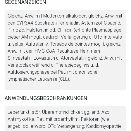
GEGENANZEIGEN
Gleichz. Anw. mit Mutterkornalkaloiden; gleichz. Anw. mit
den CYP3A4-Substraten Terfenadin, Astemizol, Cisaprid,
Pimozid, Halofantrin od. Chinidin (erhöhte Plasmaspiegel
dieser AM mögl., dadurch Verlängerung d. QTc-Intervalls
u. selten Auftreten v. Torsade de pointes mögl.); gleichz.
Anw. mit den HMG-CoA-Reduktase-Hemmern
Simvastatin, Lovastatin u. Atorvastatin; gleichz. Anw. mit
Venetoclax während d. Therapiebeginns u. d.
Aufdosierungsphase bei Pat. mit chronischer
lymphatischer Leukämie (CLL).
ANWENDUNGSBESCHRÄNKUNGEN
Leberfunkt.-stör. Überempfindlichkeit gg. and. Azol-
Antimykotika. Pat. mit proarrhythm. Faktoren (wie
angeb. od. erworb. QTc-Verlängerung; Kardiomyopathie,