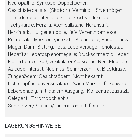
Neuropathie; Synkope. Doppeltsehen;
Gesichtsfeldausfall (Skotom). Vermind. Hörvermögen.
Torsade de pointes; plötzl. Herztod; ventrikuläre
Tachykardie; Herz- u. Atemstillstand; Herzinsuff.;
Herzinfarkt. Lungenembolie; tiefe Venenthrombose.
Pulmonale Hypertonie; interstit. Pneumonie; Pneumonitis.
Magen-Darm-Blutung; Ileus. Leberversagen; cholestat.
Hepatitis; Hepatosplenomegalie; Druckschmerz d. Leber;
Flattertremor. SJS; vesikulärer Ausschlag. Renal-tubuläre
Azidose; interstit. Nephritis. Schmerzen in d. Brustdrüse.
Zungenödem; Gesichtsödem.
Nicht bekannt:
Lichtempfindlichkeitsreaktion.
Nach Markteinf.:
Schwere
Leberschädig. mit letalem Ausgang.
-Konzentrat zusätzl.:
Gelegentl.:
Thrombophlebitis.
Schmerzen/Phlebitis/Thromb. an d. Inf.-stelle.
LAGERUNGSHINWEISE