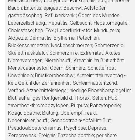
Pleuraschmerz; Tachypnoe. Pankreatitis; aufgetriebener
Bauch; Enteritis; epigastr. Beschw.; Aufstoßen;
gastroösophag. Refluxerkrank.; Ödem des Mundes.
Leberzellschädig.; Hepatitis; Gelbsucht; Hepatomegalie;
Cholestase; hep. Tox.; Leberfunkt.-stör. Mundulzera;
Alopezie; Dermatitis; Erythema; Petechien.
Rückenschmerzen; Nackenschmerzen; Schmerzen d.
Skelettmuskulatur; Schmerz in e. Extremität. Akutes
Nierenversagen; Niereninsuff.; Kreatinin im Blut erhöht.
Menstruationsstör. Ödem; Schmerz; Schüttelfrost;
Unwohlsein; Brustkorbbeschw.; Arzneimittelunverträg.-
keit; Gefühl der Zerfahrenheit; Schleimhautentzünd.
Veränd. Arzneimittelspiegel; niedrige Phosphorspiegel im
Blut; auffälliges Röntgenbild d. Thorax.
Selten:
HUS;
thrombot.-thrombozytopen. Purpura; Panzytopenie;
Koagulopathie; Blutung. Überempf.-reakt.
Nebenniereninsuff.; Gonadotropin-Abfall im Blut;
Pseudoaldosteronismus. Psychose; Depress.
Zerebrovask. Ereignis; Enzephalopathie; periphere