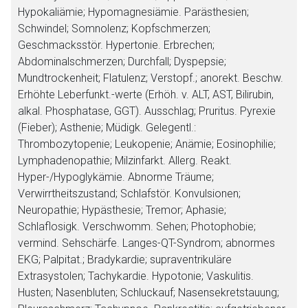
Hypokaliämie; Hypomagnesiämie. Parästhesien;
Schwindel; Somnolenz; Kopfschmerzen;
Geschmacksstör. Hypertonie. Erbrechen;
Abdominalschmerzen; Durchfall; Dyspepsie;
Mundtrockenheit; Flatulenz; Verstopf.; anorekt. Beschw.
Erhöhte Leberfunkt.-werte (Erhöh. v. ALT, AST, Bilirubin,
alkal. Phosphatase, GGT). Ausschlag; Pruritus. Pyrexie
(Fieber); Asthenie; Müdigk.
Gelegentl.
:
Thrombozytopenie; Leukopenie; Anämie; Eosinophilie;
Lymphadenopathie; Milzinfarkt. Allerg. Reakt.
Hyper-/Hypoglykämie. Abnorme Träume;
Verwirrtheitszustand; Schlafstör. Konvulsionen;
Neuropathie; Hypästhesie; Tremor; Aphasie;
Schlaflosigk. Verschwomm. Sehen; Photophobie;
vermind. Sehschärfe. Langes-QT-Syndrom; abnormes
EKG; Palpitat.; Bradykardie; supraventrikuläre
Extrasystolen; Tachykardie. Hypotonie; Vaskulitis.
Husten; Nasenbluten; Schluckauf; Nasensekretstauung;