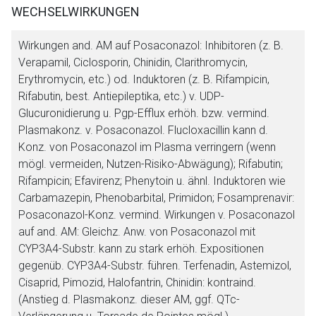
WECHSELWIRKUNGEN
Wirkungen and. AM auf Posaconazol:
Inhibitoren (z. B.
Verapamil, Ciclosporin, Chinidin, Clarithromycin,
Erythromycin, etc.) od. Induktoren (z. B. Rifampicin,
Rifabutin, best. Antiepileptika, etc.) v. UDP-
Glucuronidierung u. Pgp-Efflux erhöh. bzw. vermind.
Plasmakonz. v. Posaconazol. Flucloxacillin kann d.
Konz. von Posaconazol im Plasma verringern (wenn
mögl. vermeiden, Nutzen-Risiko-Abwägung); Rifabutin;
Rifampicin; Efavirenz; Phenytoin u. ähnl. Induktoren wie
Carbamazepin, Phenobarbital, Primidon; Fosamprenavir:
Posaconazol-Konz. vermind.
Wirkungen v. Posaconazol
auf and. AM:
Gleichz. Anw. von Posaconazol mit
CYP3A4-Substr. kann zu stark erhöh. Expositionen
gegenüb. CYP3A4-Substr. führen. Terfenadin, Astemizol,
Cisaprid, Pimozid, Halofantrin, Chinidin: kontraind.
(Anstieg d. Plasmakonz. dieser AM, ggf. QTc-