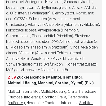
insbes. bei Vorliegen e. Herzinsuff.; Sinusbradykardie;
besteh. symptom. Arrhythmien; gleichz. Anw. v. AM, die
d. QTc-Intervall verlängern). Elektrolytstör. Komb. mit:
and. CYP3A4-Substraten (Anw. nur unter best.
Umständen); Rifamycin-Antibiotika (Rifampicin, Rifabutin);
Flucloxacillin; best. Antiepileptika (Phenytoin,
Carbamazepin, Phenobarbital, Primidion); Efavirenz;
Benzodiazepinen, die über CYP3A4 metabol. werden (z.
B. Midazolam, Triazolam, Alprazolam); Vinca-Alkaloiden,
einschl. Vincristin (Anw. nur bei Fehlen alternat.
Antimykotika); Venetoclax. -Plv., -Tbl. zusätzlich:
Schwere gastrointest. Dysfunktion. -Konzentrat zusätzl.:
Mäßige od. schwere Nierenfunkt.-stör.
Z 59
Zuckeralkohole (Maltitol, Isomaltitol,
Maltitol-Lösung, Mannitol, Sorbitol, Xylitol)
(Plv.)
Maltitol, Isomaltitol, Maltitol-Lösung: Oralia:
Hereditäre
Fructose-Intoleranz;
Sorbitol: Oralia, Parenteralia
(außer i.v.):
Hereditäre Fructose-Intoleranz.
Sorbitol: