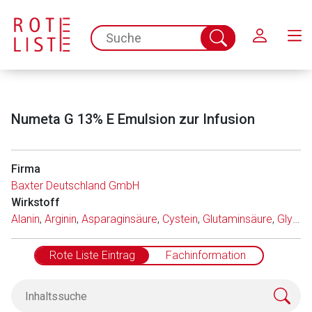
Schließen
spc.search.input.placeholder
Suche
abschicken
Numeta G 13% E Emulsion zur Infusion
Firma
Baxter Deutschland GmbH
Wirkstoff
Alanin
,
Arginin
,
Asparaginsäure
,
Cystein
,
Glutaminsäure
,
Glycin
,
Rote Liste Eintrag
Fachinformation