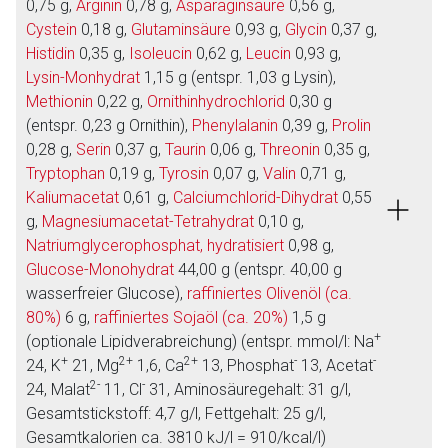
0,75 g,
Arginin
0,78 g,
Asparaginsäure
0,56 g,
Cystein
0,18 g,
Glutaminsäure
0,93 g,
Glycin
0,37 g,
Histidin
0,35 g,
Isoleucin
0,62 g,
Leucin
0,93 g,
Lysin-Monhydrat
1,15 g (entspr. 1,03 g Lysin),
Methionin
0,22 g,
Ornithinhydrochlorid
0,30 g
(entspr. 0,23 g Ornithin),
Phenylalanin
0,39 g,
Prolin
0,28 g,
Serin
0,37 g,
Taurin
0,06 g,
Threonin
0,35 g,
Tryptophan
0,19 g,
Tyrosin
0,07 g,
Valin
0,71 g,
Kaliumacetat
0,61 g,
Calciumchlorid-Dihydrat
0,55
g,
Magnesiumacetat-Tetrahydrat
0,10 g,
Natriumglycerophosphat, hydratisiert
0,98 g,
Glucose-Monohydrat
44,00 g (entspr. 40,00 g
wasserfreier Glucose),
raffiniertes Olivenöl (ca.
80%)
6 g,
raffiniertes Sojaöl (ca. 20%)
1,5 g
+
(optionale Lipidverabreichung) (entspr. mmol/l: Na
+
2+
2+
-
-
24, K
21, Mg
1,6, Ca
13, Phosphat
13, Acetat
2-
-
24, Malat
11, Cl
31, Aminosäuregehalt: 31 g/l,
Gesamtstickstoff: 4,7 g/l, Fettgehalt: 25 g/l,
Gesamtkalorien ca. 3810 kJ/l = 910/kcal/l)