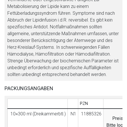
Metabolisierung der Lipide kann zu einem
Fettüberladungssyndrom führen. Symptome sind nach
Abbruch der Lipidinfusion i.d.R. reversibel. Es gibt kein
spezifisches Antidot. Notfallmaßnahmen sollten
allgemeine, unterstützende Maßnahmen umfassen, unter
besonderer Berücksichtigung der Atemwege und des
Herz-Kreislauf-Systems. In schwerwiegenden Fällen
Hämodialyse, Hämofiltration oder Hämodiafiltration.
Strenge Überwachung der biochemischen Parameter ist
unbedingt erforderlich und spezifische Auffälligkeiten
sollten unbedingt entsprechend behandelt werden.
PACKUNGSANGABEN
PZN
10×300 ml (Dreikammerbtl.)
N1
11885326
Preisan
Bitte logg