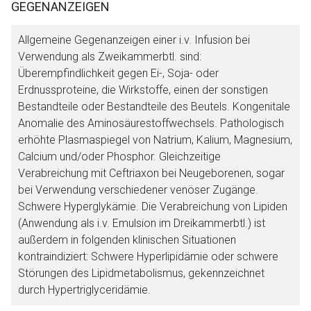
GEGENANZEIGEN
Allgemeine Gegenanzeigen einer i.v. Infusion bei
Verwendung als Zweikammerbtl. sind:
Überempfindlichkeit gegen Ei-, Soja- oder
Erdnussproteine, die Wirkstoffe, einen der sonstigen
Bestandteile oder Bestandteile des Beutels. Kongenitale
Anomalie des Aminosäurestoffwechsels. Pathologisch
erhöhte Plasmaspiegel von Natrium, Kalium, Magnesium,
Calcium und/oder Phosphor. Gleichzeitige
Verabreichung mit Ceftriaxon bei Neugeborenen, sogar
Aufruf einer externen Seite
bei Verwendung verschiedener venöser Zugänge.
Schwere Hyperglykämie. Die Verabreichung von Lipiden
Der von Ihnen aufgerufene Link öffnet eine externe Web-
(Anwendung als i.v. Emulsion im Dreikammerbtl.) ist
Seite. Für die Inhalte der externen Web-Seite ist deren
außerdem in folgenden klinischen Situationen
Betreiber verantwortlich. Ebenso gelten dort ggf. andere
kontraindiziert: Schwere Hyperlipidämie oder schwere
Datenschutzbestimmungen.
Störungen des Lipidmetabolismus, gekennzeichnet
durch Hypertriglyceridämie.