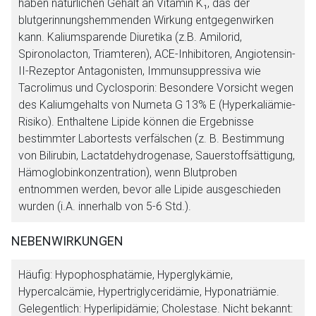
haben natürlichen Gehalt an Vitamin K₁, das der
blutgerinnungshemmenden Wirkung entgegenwirken
kann. Kaliumsparende Diuretika (z.B. Amilorid,
Spironolacton, Triamteren), ACE-Inhibitoren, Angiotensin-
II-Rezeptor Antagonisten, Immunsuppressiva wie
Tacrolimus und Cyclosporin: Besondere Vorsicht wegen
des Kaliumgehalts von Numeta G 13% E (Hyperkaliämie-
Risiko). Enthaltene Lipide können die Ergebnisse
bestimmter Labortests verfälschen (z. B. Bestimmung
von Bilirubin, Lactatdehydrogenase, Sauerstoffsättigung,
Hämoglobinkonzentration), wenn Blutproben
entnommen werden, bevor alle Lipide ausgeschieden
wurden (i.A. innerhalb von 5-6 Std.).
NEBENWIRKUNGEN
Häufig: Hypophosphatämie, Hyperglykämie,
Hypercalcämie, Hypertriglyceridämie, Hyponatriämie.
Gelegentlich: Hyperlipidämie; Cholestase. Nicht bekannt: