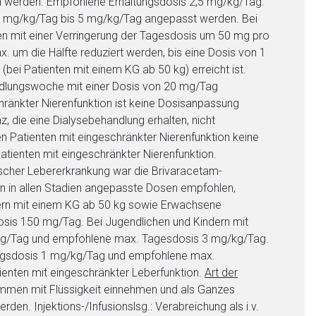
n werden. Empfohlene Erhaltungsdosis 2,5 mg/kg/Tag.
 1 mg/kg/Tag bis 5 mg/kg/Tag angepasst werden. Bei
en mit einer Verringerung der Tagesdosis um 50 mg pro
. um die Hälfte reduziert werden, bis eine Dosis von 1
bei Patienten mit einem KG ab 50 kg) erreicht ist.
ndlungswoche mit einer Dosis von 20 mg/Tag
hränkter Nierenfunktion ist keine Dosisanpassung
z, die eine Dialysebehandlung erhalten, nicht
n Patienten mit eingeschränkter Nierenfunktion keine
atienten mit eingeschränkter Nierenfunktion.
scher Lebererkrankung war die Brivaracetam-
on in allen Stadien angepasste Dosen empfohlen,
ndern mit einem KG ab 50 kg sowie Erwachsene
is 150 mg/Tag. Bei Jugendlichen und Kindern mit
/kg/Tag und empfohlene max. Tagesdosis 3 mg/kg/Tag.
angsdosis 1 mg/kg/Tag und empfohlene max.
ienten mit eingeschränkter Leberfunktion.
Art der
mmen mit Flüssigkeit einnehmen und als Ganzes
en. Injektions-/Infusionslsg.: Verabreichung als i.v.