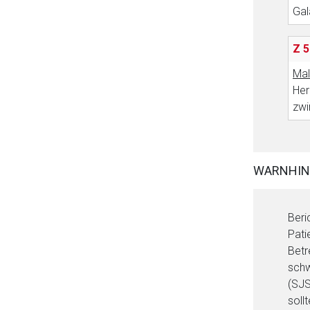
Gal
Z 5
Mal
Her
zwi
WARNHIN
Beri
Pati
Betr
schw
(SJS
soll