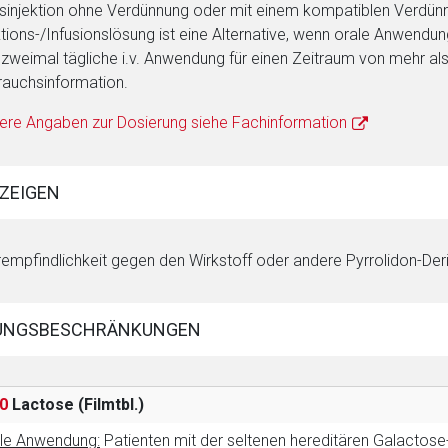
sinjektion ohne Verdünnung oder mit einem kompatiblen Verdünnun
ktions-/Infusionslösung ist eine Alternative, wenn orale Anwendu
 zweimal tägliche i.v. Anwendung für einen Zeitraum von mehr als
auchsinformation.
ere Angaben zur Dosierung siehe Fachinformation
ZEIGEN
empfindlichkeit gegen den Wirkstoff oder andere Pyrrolidon-Deri
rnen Seite
UNGSBESCHRÄNKUNGEN
ene Link öffnet eine externe Web-Seite. Für die Inhalte der exter
0
Lactose
(Filmtbl.)
ich. Ebenso gelten dort ggf. andere Datenschutzbestimmungen.
le Anwendung:
Patienten mit der seltenen hereditären Galactose