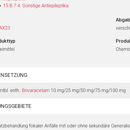
15.B.7.4. Sonstige Antiepileptika
Abgab
AX23
verschr
dukttyp
Produ
eimittel
Chemi
ENSETZUNG
mtbl. enth.:
Brivaracetam
10 mg/25 mg/50 mg/75 mg/100 mg
NGSGEBIETE
tzbehandlung fokaler Anfälle mit oder ohne sekundäre Generali