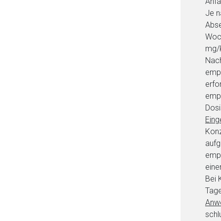
Anfa
Je n
Abse
Woch
mg/k
Nach
emp
erfo
empf
Dosi
Eing
Konz
aufg
empf
eine
Bei 
Tage
Anw
schl