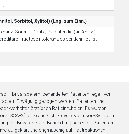
n.
liste.de
Zur Seite
itol, Sorbitol, Xylitol)
(Lsg. zum Einn.)
leranz;
Sorbitol: Oralia, Parenteralia (außer i.v.):
reditäre Fructoseintoleranz es sei denn, es ist
inschl. Brivaracetam, behandelten Patienten liegen vor.
herapie in Erwägung gezogen werden. Patienten und
er -verhalten ärztlichen Rat einzuholen. Es wurden
ons, SCARs), einschließlich Stevens-Johnson-Syndrom
ang mit Brivaracetam-Behandlung berichtet. Patienten
ome aufgeklärt und engmaschig auf Hautreaktionen