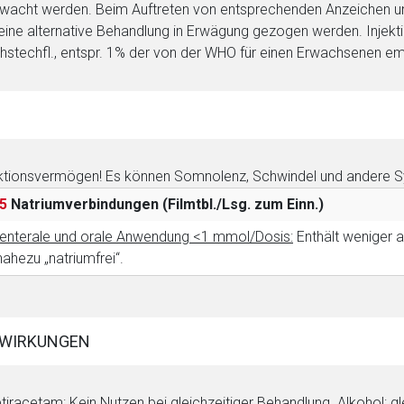
wacht werden. Beim Auftreten von entsprechenden Anzeichen u
eine alternative Behandlung in Erwägung gezogen werden. Injekti
hstechfl., entspr. 1% der von der WHO für einen Erwachsenen e
tionsvermögen! Es können Somnolenz, Schwindel und andere 
5
Natriumverbindungen
(Filmtbl./Lsg. zum Einn.)
enterale und orale Anwendung <1 mmol/Dosis:
Enthält weniger a
 nahezu „natriumfrei“.
WIRKUNGEN
tiracetam: Kein Nutzen bei gleichzeitiger Behandlung. Alkohol: g