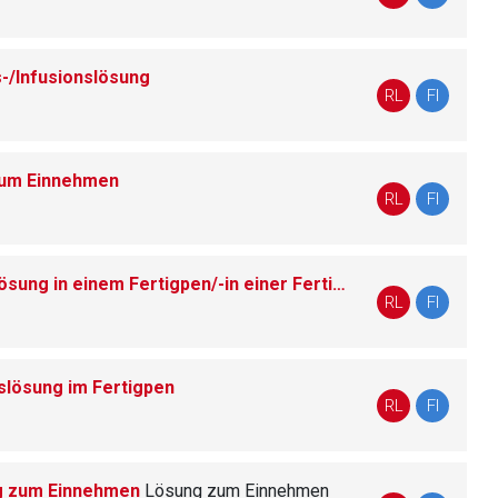
s-/Infusionslösung
RL
FI
nen Web-Seite ist deren
zum Einnehmen
RL
FI
liste.de
Zur Seite
Cimzia® 200 mg Injektionslösung in einem Fertigpen/-in einer Fertigspritze
Injektionsl
RL
FI
slösung im Fertigpen
RL
FI
ng zum Einnehmen
Lösung zum Einnehmen