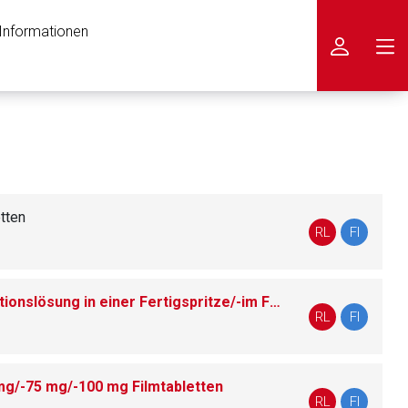
 Informationen
icken
tten
RL
FI
nslösung in einer Fertigspritze/-im Fertigpen
RL
FI
mg/-75 mg/-100 mg Filmtabletten
RL
FI