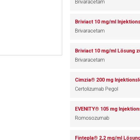
Brivaracetam
rnen Seite
Briviact 10 mg/ml Injektion
Brivaracetam
ene Link öffnet eine externe Web-Seite. Für die Inhalte der exter
ich. Ebenso gelten dort ggf. andere Datenschutzbestimmungen.
Briviact 10 mg/ml Lösung 
Brivaracetam
Zurück zur rote-
Certolizumab Pegol
EVENITY® 105 mg Injektion
Romosozumab
Fintepla® 2,2 mg/ml Lösu