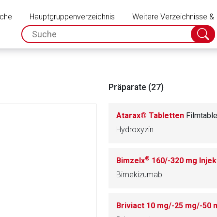
Schließen
uche
Hauptgruppenverzeichnis
Weitere Verzeichnisse &
spc.search.input.placeholder
Suche
absch
Präparate (27)
Atarax® Tabletten
Filmtable
Hydroxyzin
®
Bimzelx
160/-320 mg Injektio
Bimekizumab
Briviact 10 mg/-25 mg/-50 