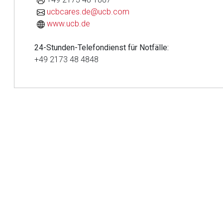
ucbcares.de@ucb.com
www.ucb.de
Aufruf einer exte
24-Stunden-Telefondienst für Notfälle:
Der von Ihnen aufgeruf
+49 2173 48 4848
Betreiber verantwortl