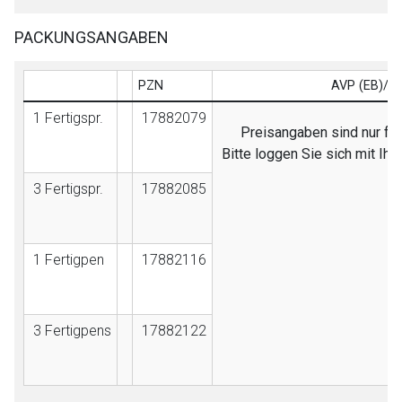
PACKUNGSANGABEN
PZN
AVP (EB)/F
1 Fertigspr.
17882079
Preisangaben sind nur für
Bitte loggen Sie sich mit I
3 Fertigspr.
17882085
1 Fertigpen
17882116
3 Fertigpens
17882122