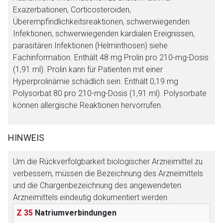
Betreiber verantwortlich. Ebenso gelten dort ggf. andere
Exazerbationen, Corticosteroiden,
Datenschutzbestimmungen.
Überempfindlichkeitsreaktionen, schwerwiegenden
Infektionen, schwerwiegenden kardialen Ereignissen,
parasitären Infektionen (Helminthosen) siehe
Zurück zur rote-liste.de
Zur Seite
Fachinformation. Enthält 48 mg Prolin pro 210-mg-Dosis
(1,91 ml). Prolin kann für Patienten mit einer
Hyperprolinämie schädlich sein. Enthält 0,19 mg
Polysorbat 80 pro 210-mg-Dosis (1,91 ml). Polysorbate
können allergische Reaktionen hervorrufen.
HINWEIS
Um die Rückverfolgbarkeit biologischer Arzneimittel zu
verbessern, müssen die Bezeichnung des Arzneimittels
und die Chargenbezeichnung des angewendeten
Arzneimittels eindeutig dokumentiert werden.
Z 35
Natriumverbindungen