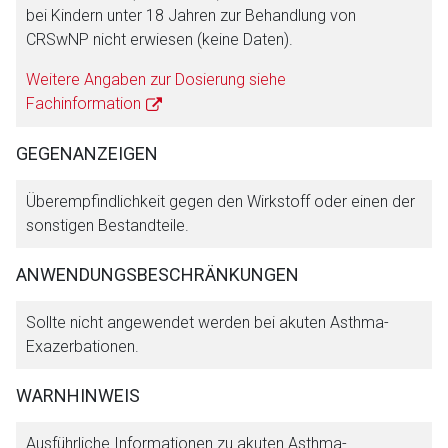
bei Kindern unter 18 Jahren zur Behandlung von
CRSwNP nicht erwiesen (keine Daten).
Weitere Angaben zur Dosierung siehe
Fachinformation
GEGENANZEIGEN
Überempfindlichkeit gegen den Wirkstoff oder einen der
sonstigen Bestandteile.
ANWENDUNGSBESCHRÄNKUNGEN
Sollte nicht angewendet werden bei akuten Asthma-
Aufruf einer externen Seite
Exazerbationen.
WARNHINWEIS
Der von Ihnen aufgerufene Link öffnet eine externe Web-
Seite. Für die Inhalte der externen Web-Seite ist deren
Ausführliche Informationen zu akuten Asthma-