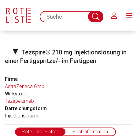
Schließen
spc.search.input.placeholder
Suche
abschicken
▼
Tezspire® 210 mg Injektionslösung in
einer Fertigspritze/- im Fertigpen
Firma
AstraZeneca GmbH
Wirkstoff
Tezepelumab
Darreichungsform
Injektionslösung
Rote Liste Eintrag
Fachinformation