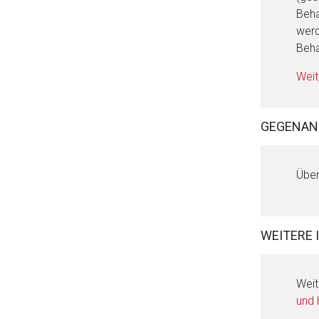
Beha
werd
Beha
Weit
GEGENAN
Über
WEITERE 
Weit
und