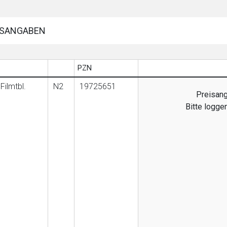
SANGABEN
PZN
Filmtbl.
N2
19725651
Preisang
Bitte logge