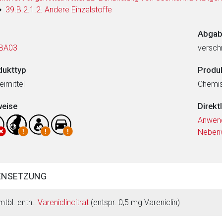
39.B.2.1.2. Andere Einzelstoffe
Abgab
BA03
verschr
dukttyp
Produ
eimittel
Chemi
weise
Direkt
Anwen
Neben
ENSETZUNG
mtbl. enth.:
Vareniclincitrat
(entspr. 0,5 mg Vareniclin)