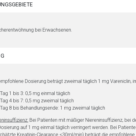
NGSGEBIETE
herentwöhnung bei Erwachsenen.
rnen Seite
NG
ene Link öffnet eine externe Web-Seite. Für die Inhalte der exter
ich. Ebenso gelten dort ggf. andere Datenschutzbestimmungen.
empfohlene Dosierung beträgt zweimal täglich 1 mg Vareniclin, i
Tag 1 bis 3: 0,5 mg einmal täglich
Zurück zur rote-
Tag 4 bis 7: 0,5 mg zweimal täglich
Tag 8 bis Behandlungsende: 1 mg zweimal täglich
eninsuffizienz:
Bei Patienten mit mäßiger Niereninsuffizienz, bei 
Dosierung auf 1 mg einmal täglich verringert werden. Bei Patient
chätzte Kreatinin-Clearance <30ml/min) beträgt die empfohlene D