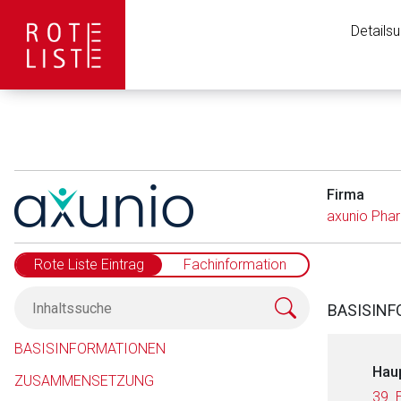
Details
Firma
axunio Ph
Rote Liste Eintrag
Fachinformation
BASISIN
BASISINFORMATIONEN
Hau
ZUSAMMENSETZUNG
39. 