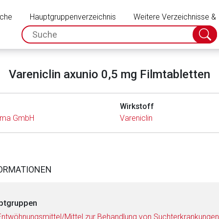
Schließen
uche
Hauptgruppenverzeichnis
Weitere Verzeichnisse &
spc.search.input.placeholder
Suche
absch
Vareniclin axunio 0,5 mg Filmtabletten
Wirkstoff
arma GmbH
Vareniclin
FORMATIONEN
ptgruppen
Entwöhnungsmittel/Mittel zur Behandlung von Suchterkrankungen