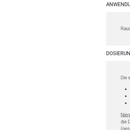
ANWENDU
Rauc
Aufruf einer exte
DOSIERU
Der von Ihnen aufgeruf
Betreiber verantwortl
Die 
Nier
die 
(ges