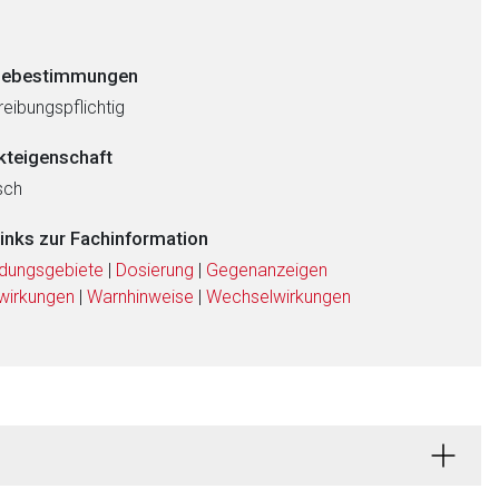
ebestimmungen
eibungspflichtig
kteigenschaft
sch
links zur Fachinformation
dungsgebiete
|
Dosierung
|
Gegenanzeigen
wirkungen
|
Warnhinweise
|
Wechselwirkungen