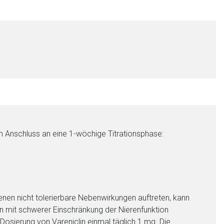
nen Web-Seite ist deren
m Anschluss an eine 1-wöchige Titrationsphase:
liste.de
Zur Seite
denen nicht tolerierbare Nebenwirkungen auftreten, kann
en mit schwerer Einschränkung der Nierenfunktion
osierung von Vareniclin einmal täglich 1 mg. Die