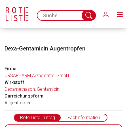
Schließen
spc.search.input.placeholder
Suche
abschicken
Dexa-Gentamicin Augentropfen
Firma
URSAPHARM Arzneimittel GmbH
Wirkstoff
Dexamethason
,
Gentamicin
Darreichungsform
Augentropfen
Rote Liste Eintrag
Fachinformation