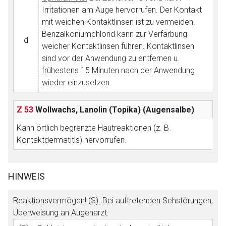
Irritationen am Auge hervorrufen. Der Kontakt
mit weichen Kontaktlinsen ist zu vermeiden.
Benzalkoniumchlorid kann zur Verfärbung
d
weicher Kontaktlinsen führen. Kontaktlinsen
sind vor der Anwendung zu entfernen u.
frühestens 15 Minuten nach der Anwendung
Aufruf einer externen Seite
wieder einzusetzen.
Der von Ihnen aufgerufene Link öffnet eine externe Web-
Z 53
Wollwachs, Lanolin (Topika)
(Augensalbe)
Seite. Für die Inhalte der externen Web-Seite ist deren
Kann örtlich begrenzte Hautreaktionen (z. B.
Betreiber verantwortlich. Ebenso gelten dort ggf. andere
Kontaktdermatitis) hervorrufen.
Datenschutzbestimmungen.
Zurück zur rote-liste.de
Zur Seite
HINWEIS
Reaktionsvermögen! (S). Bei auftretenden Sehstörungen,
Überweisung an Augenarzt.