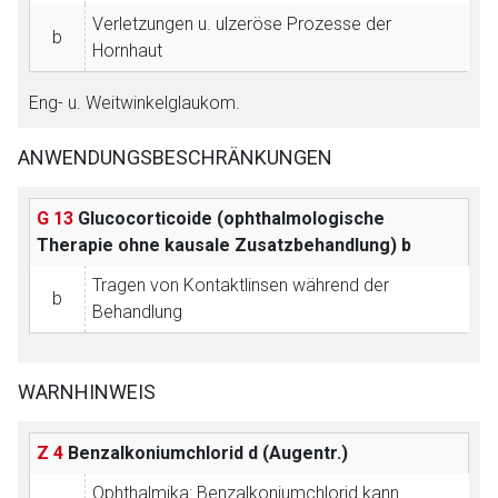
Verletzungen u. ulzeröse Prozesse der
b
Hornhaut
Eng- u. Weitwinkelglaukom.
ANWENDUNGSBESCHRÄNKUNGEN
G 13
Glucocorticoide (ophthalmologische
Therapie ohne kausale Zusatzbehandlung)
b
Tragen von Kontaktlinsen während der
b
Behandlung
WARNHINWEIS
Z 4
Benzalkoniumchlorid
d (Augentr.)
Ophthalmika:
Benzalkoniumchlorid kann