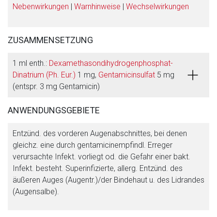
Nebenwirkungen
|
Warnhinweise
|
Wechselwirkungen
ZUSAMMENSETZUNG
1 ml enth.:
Dexamethasondihydrogenphosphat-
Dinatrium (Ph. Eur.)
1 mg,
Gentamicinsulfat
5 mg
(entspr. 3 mg Gentamicin)
ANWENDUNGSGEBIETE
Entzünd. des vorderen Augenabschnittes, bei denen
gleichz. eine durch gentamicinempfindl. Erreger
verursachte Infekt. vorliegt od. die Gefahr einer bakt.
Infekt. besteht. Superinfizierte, allerg. Entzünd. des
äußeren Auges (Augentr.)/der Bindehaut u. des Lidrandes
(Augensalbe).