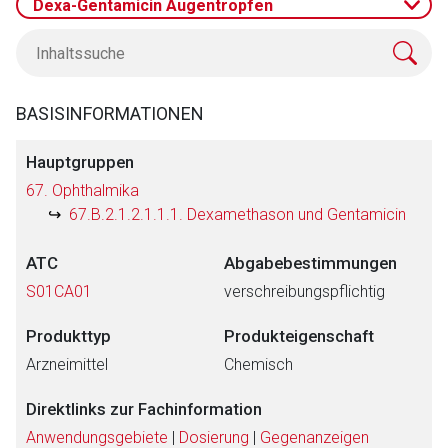
Dexa-Gentamicin Augentropfen
BASISINFORMATIONEN
Hauptgruppen
67. Ophthalmika
67.B.2.1.2.1.1.1. Dexamethason und Gentamicin
ATC
Abgabebestimmungen
S01CA01
verschreibungspflichtig
Produkttyp
Produkteigenschaft
Arzneimittel
Chemisch
Direktlinks zur Fachinformation
Anwendungsgebiete
|
Dosierung
|
Gegenanzeigen