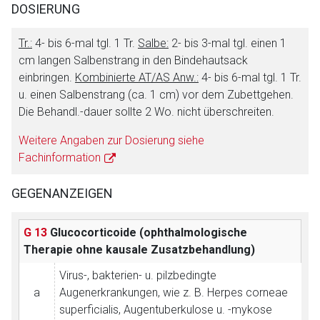
DOSIERUNG
Tr.:
4- bis 6-mal tgl. 1 Tr.
Salbe:
2- bis 3-mal tgl. einen 1
cm langen Salbenstrang in den Bindehautsack
einbringen.
Kombinierte AT/AS Anw.:
4- bis 6-mal tgl. 1 Tr.
u. einen Salbenstrang (ca. 1 cm) vor dem Zubettgehen.
Die Behandl.-dauer sollte 2 Wo. nicht überschreiten.
Weitere Angaben zur Dosierung siehe
Fachinformation
GEGENANZEIGEN
G 13
Glucocorticoide (ophthalmologische
Therapie ohne kausale Zusatzbehandlung)
Virus-, bakterien- u. pilzbedingte
a
Augenerkrankungen, wie z. B. Herpes corneae
superficialis, Augentuberkulose u. -mykose