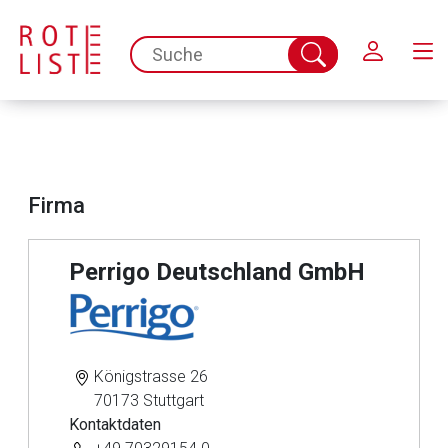
Schließen
spc.search.input.placeholder
Suche
abschicken
Firma
Perrigo Deutschland GmbH
Königstrasse 26
70173 Stuttgart
Kontaktdaten