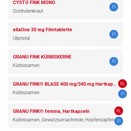
CYSTO FINK MONO
FI
Goldrutenkraut
ellaOne 30 mg Filmtablette
FI
Ulipristal
GRANU FINK KÜRBISKERNE
FI
Kürbissamen
RL
GRANU FINK® BLASE 400 mg/340 mg Hartkapseln
Kürbissamen
FI
RL
GRANU FINK® femina, Hartkapseln
Kürbissamen, Gewürzsumachrinde, Hopfenzapfen
FI