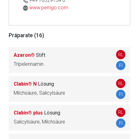
+49 70329154 0
www.perrigo.com
Präparate (16)
RL
Azaron®
Stift
Tripelennamin
FI
Aufruf einer externen Seite
RL
Clabin® N
Lösung
Der von Ihnen aufgerufene Link öffnet eine externe Web-
Milchsäure, Salicylsäure
FI
Seite. Für die Inhalte der externen Web-Seite ist deren
Betreiber verantwortlich. Ebenso gelten dort ggf. andere
RL
Clabin® plus
Lösung
Datenschutzbestimmungen.
Salicylsäure, Milchsäure
FI
Zurück zur rote-liste.de
Zur Seite