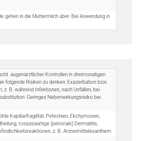
liste.de
Zur Seite
e gehen in die Muttermilch über. Bei Anwendung in
schl. augenärztlicher Kontrollen in dreimonatigen
an folgende Risiken zu denken: Exazerbation bzw.
, z. B. während Infektionen, nach Unfällen, bei
substitution: Geringes Nebenwirkungsrisiko bei
öhte Kapillarfragilität, Petechien, Ekchymosen,
eilung, rosazeaartige (periorale) Dermatitis,
ndlichkeitsreaktionen, z. B. Arzneimittelexanthem