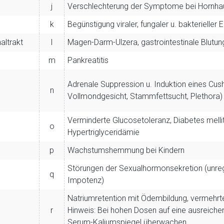
j
Verschlechterung der Symptome bei Hornha
k
Begünstigung viraler, fungaler u. bakteriell
altrakt
l
Magen-Darm-Ulzera, gastrointestinale Blutu
m
Pankreatitis
Adrenale Suppression u. Induktion eines C
,
n
Vollmondgesicht, Stammfettsucht, Plethora)
Verminderte Glucosetoleranz, Diabetes mell
o
Hypertriglyceridämie
p
Wachstumshemmung bei Kindern
Störungen der Sexualhormonsekretion (unre
q
Impotenz)
Natriumretention mit Ödembildung, vermehrt
r
Hinweis: Bei hohen Dosen auf eine ausreichen
Serum-Kaliumspiegel überwachen.