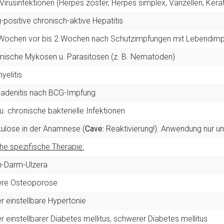
Virusinfektionen (Herpes zoster, Herpes simplex, Varizellen, Kerat
positive chronisch-aktive Hepatitis
 Wochen vor bis 2 Wochen nach Schutzimpfungen mit Lebendimp
mische Mykosen u. Parasitosen (z. B. Nematoden)
yelitis
adenitis nach BCG-Impfung
u. chronische bakterielle Infektionen
ulose in der Anamnese (
Cave:
Reaktivierung!). Anwendung nur un
che spezifische Therapie:
-Darm-Ulzera
re Osteoporose
 einstellbare Hypertonie
 einstellbarer Diabetes mellitus, schwerer Diabetes mellitus