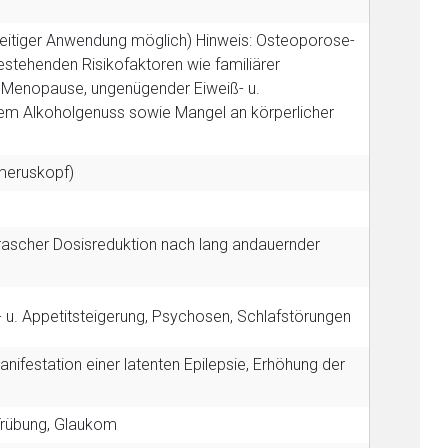
zeitiger Anwendung möglich)
Hinweis: Osteoporose-
estehenden Risikofaktoren wie familiärer
 Menopause, ungenügender Eiweiß- u.
em Alkoholgenuss sowie Mangel an körperlicher
meruskopf)
rascher Dosisreduktion nach lang andauernder
s- u. Appetitsteigerung, Psychosen, Schlafstörungen
nifestation einer latenten Epilepsie, Erhöhung der
 Trübung, Glaukom