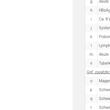
g
Akute 
h
HBsAg-
i
Ca. 8
j
Syste
k
Poliom
l
Lymph
m
Akute 
n
Tuberk
Ggf. zusätzli
o
Magen
p
Schwe
q
Schwer
r
Schwer