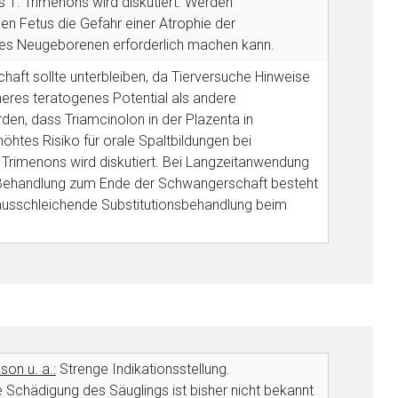
1. Trimenons wird diskutiert. Werden
n Fetus die Gefahr einer Atrophie der
des Neugeborenen erforderlich machen kann.
ft sollte unterbleiben, da Tierversuche Hinweise
eres teratogenes Potential als andere
rden, dass Triamcinolon in der Plazenta in
öhtes Risiko für orale Spaltbildungen bei
Trimenons wird diskutiert. Bei Langzeitanwendung
r Behandlung zum Ende der Schwangerschaft besteht
e ausschleichende Substitutionsbehandlung beim
nen Web-Seite ist deren
on u. a.:
Strenge Indikationsstellung.
e Schädigung des Säuglings ist bisher nicht bekannt