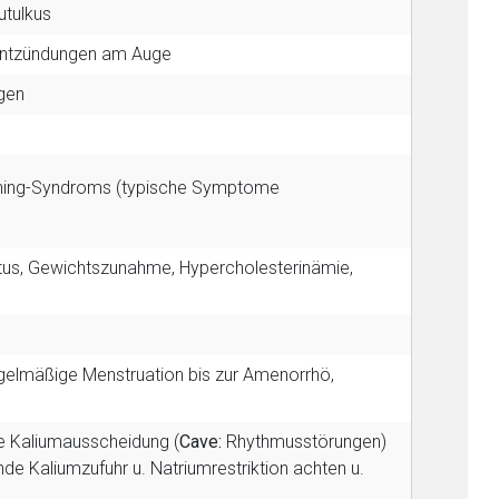
utulkus
er Entzündungen am Auge
ngen
ushing-Syndroms (typische Symptome
itus, Gewichtszunahme, Hypercholesterinämie,
gelmäßige Menstruation bis zur Amenorrhö,
e Kaliumausscheidung (
Cave:
Rhythmusstörungen)
de Kaliumzufuhr u. Natriumrestriktion achten u.