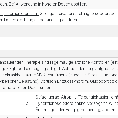
en. Bei Anwendung in höheren Dosen abstillen.
Zurück zur rote-
on, Triamcinolon u. a.:
Strenge Indikationsstellung.
Glucocorticoid
n Dosen od. Langzeitbehandlung abstillen.
gandauernden Therapie sind regelmäßige ärztliche Kontrollen (ein
gezeigt. Bei Beendigung od. ggf. Abbruch der Langzeitgabe ist 
undkrankheit, akute NNR-Insuffizienz (insbes. in Stresssituationen
örperlicher Belastung), Cortison-Entzugssyndrom. Glucocorticoid
r empfohlenen Dosierungen.
Striae rubrae, Atrophie, Teleangiektasien, erh
a
Hypertrichose, Steroidakne, verzögerte Wundh
Änderungen der Hautpigmentierung, Überempfi