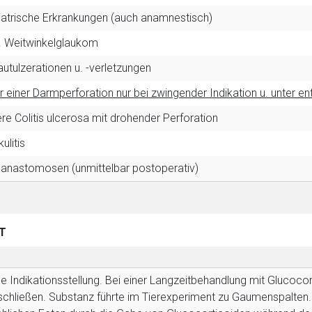
atrische Erkrankungen (auch anamnestisch)
. Weitwinkelglaukom
utulzerationen u. -verletzungen
einer Darmperforation nur bei zwingender Indikation u. unter 
e Colitis ulcerosa mit drohender Perforation
kulitis
anastomosen (unmittelbar postoperativ)
T
e Indikationsstellung.
Bei einer Langzeitbehandlung mit Glucoco
chließen. Substanz führte im Tierexperiment zu Gaumenspalten. E