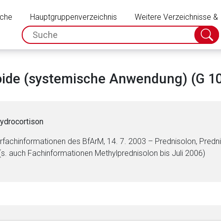
Schließen
uche
Hauptgruppenverzeichnis
Weitere Verzeichnisse &
spc.search.input.placeholder
Suche
absch
oide (systemische Anwendung) (G 1
ydrocortison
rfachinformationen des BfArM, 14. 7. 2003 – Prednisolon, Predn
(s. auch Fachinformationen Methylprednisolon bis Juli 2006)