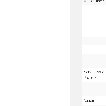
Muskel und Sk
Nervensyste
Psyche
Augen