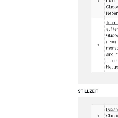
a
mensch
Glucoc
Nebenn
Triamc
auf te
Glucoc
gering
b
mensch
sind i
für de
Neuge
Aufruf einer exte
STILLZEIT
Der von Ihnen aufgeruf
Betreiber verantwortl
Dexame
a
Glucoc