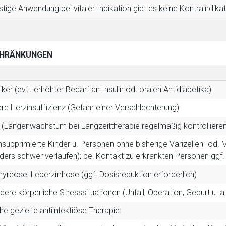
istige Anwendung bei vitaler Indikation gibt es keine Kontraindika
HRÄNKUNGEN
iker (evtl. erhöhter Bedarf an Insulin od. oralen Antidiabetika)
e Herzinsuffizienz (Gefahr einer Verschlechterung)
 (Längenwachstum bei Langzeittherapie regelmäßig kontrollieren
upprimierte Kinder u. Personen ohne bisherige Varizellen- od. 
ers schwer verlaufen); bei Kontakt zu erkrankten Personen ggf
yreose, Leberzirrhose (ggf. Dosisreduktion erforderlich)
ere körperliche Stresssituationen (Unfall, Operation, Geburt u. a
he gezielte antiinfektiöse Therapie: