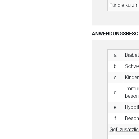
Für die kurzfr
ANWENDUNGSBESC
a
Diabet
b
Schwer
c
Kinder
Immuns
d
besond
e
Hypoth
f
Besond
Ggf. zusätzlic