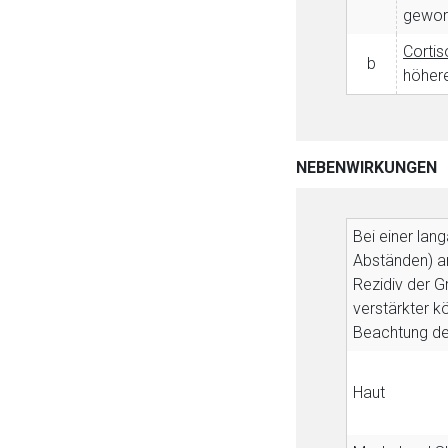
geword
Cortis
b
höhere
NEBENWIRKUNGEN
Bei einer lan
Abständen) an
Rezidiv der Gr
verstärkter k
Beachtung de
Haut