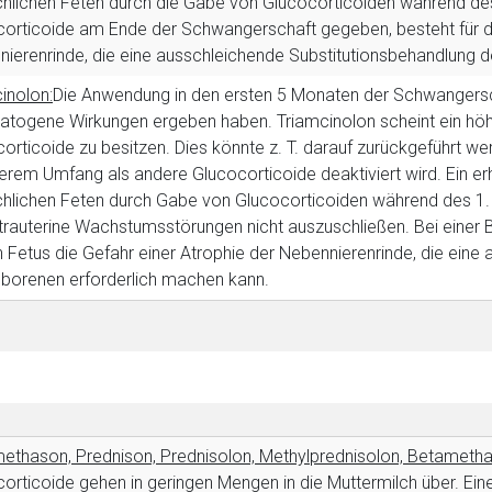
lichen Feten durch die Gabe von Glucocorticoiden während des 
orticoide am Ende der Schwangerschaft gegeben, besteht für de
ierenrinde, die eine ausschleichende Substitutionsbehandlung 
inolon:
Die Anwendung in den ersten 5 Monaten der Schwangerscha
ratogene Wirkungen ergeben haben. Triamcinolon scheint ein höh
orticoide zu besitzen. Dies könnte z. T. darauf zurückgeführt we
erem Umfang als andere Glucocorticoide deaktiviert wird. Ein erh
lichen Feten durch Gabe von Glucocorticoiden während des 1. 
ntrauterine Wachstumsstörungen nicht auszuschließen. Bei eine
n Fetus die Gefahr einer Atrophie der Nebennierenrinde, die ein
borenen erforderlich machen kann.
rnen Seite
ene Link öffnet eine externe Web-Seite. Für die Inhalte der exter
ich. Ebenso gelten dort ggf. andere Datenschutzbestimmungen.
thason, Prednison, Prednisolon, Methylprednisolon, Betamethas
orticoide gehen in geringen Mengen in die Muttermilch über. Ein