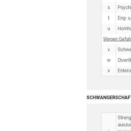
s
Psychi
t
Eng- u
u
Hornha
Wegen Gefahr 
v
Schwer
w
Diverti
x
Entero
SCHWANGERSCHAF
Streng
auszus