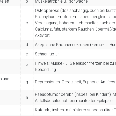
elett
b
Muskelatrophie u. -schwäche
Osteoporose (dosisabhängig, auch bei kurz
Prophylaxe empfohlen, insbes. bei gleichz. b
c
Veranlagung, höherem Lebensalter, nach der
Calciumzufuhr, starkem Rauchen, übermäßig
Aktivität.
d
Aseptische Knochennekrosen (Femur- u. Hu
e
Sehnenruptur
Hinweis: Muskel- u. Gelenkschmerzen bei zu 
f
Behandlung
m und
g
Depressionen, Gereiztheit, Euphorie, Antrieb
Pseudotumor cerebri (insbes. bei Kindern), Ma
h
Anfallsbereitschaft bei manifester Epilepsie
i
Katarakt, insbes. mit hinterer subcapsulärer