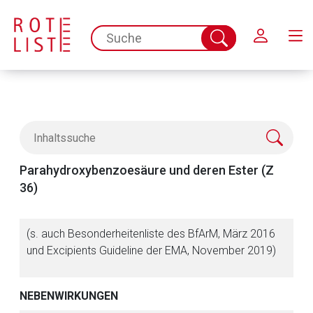
Schließen
spc.search.input.placeholder
Suche
abschicken
Parahydroxybenzoesäure und deren Ester (Z
36)
(s. auch Besonderheitenliste des BfArM, März 2016
und Excipients Guideline der EMA, November 2019)
NEBENWIRKUNGEN