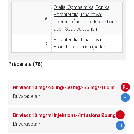
Oralia, Ophthalmika, Topika,
Parenteralia, Inhalativa:
a
Überempfindlichkeitsreaktionen,
auch Spätreaktionen
Parenteralia, Inhalativa:
b
Bronchospasmen (selten)
Präparate (
78
)
RL
Briviact 10 mg/-25 mg/-50 mg/-75 mg/-100 mg Filmtabletten
Aufruf einer externen Seite
Brivaracetam
FI
Der von Ihnen aufgerufene Link öffnet eine externe Web-
Seite. Für die Inhalte der externen Web-Seite ist deren
RL
Briviact 10 mg/ml Injektions-/Infusionslösung
Betreiber verantwortlich. Ebenso gelten dort ggf. andere
Brivaracetam
FI
Datenschutzbestimmungen.