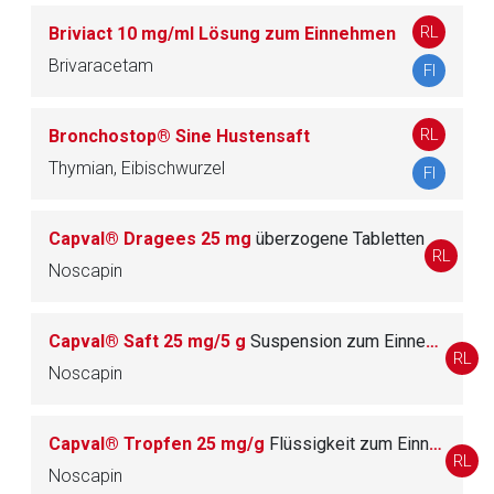
RL
Briviact 10 mg/ml Lösung zum Einnehmen
Zurück zur rote-liste.de
Zur Seite
Brivaracetam
FI
RL
Bronchostop® Sine Hustensaft
Thymian, Eibischwurzel
FI
Capval® Dragees 25 mg
überzogene Tabletten
RL
Noscapin
Capval® Saft 25 mg/5 g
Suspension zum Einnehmen
RL
Noscapin
Capval® Tropfen 25 mg/g
Flüssigkeit zum Einnehmen
RL
Noscapin