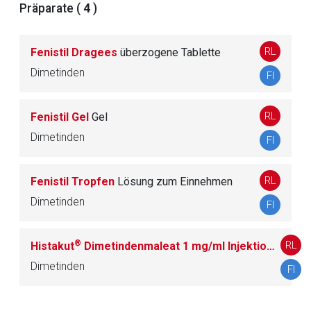
Präparate (
4
)
Datenschutzbestimmungen.
RL
Fenistil Dragees
überzogene Tablette
Zurück zur rote-liste.de
Zur Seite
Dimetinden
FI
RL
Fenistil Gel
Gel
Dimetinden
FI
RL
Fenistil Tropfen
Lösung zum Einnehmen
Dimetinden
FI
®
RL
Histakut
Dimetindenmaleat 1 mg/ml Injektionslösung
Dimetinden
FI
to-