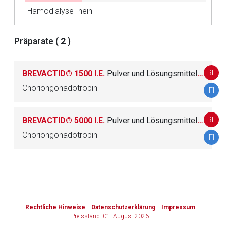
Hämodialyse
nein
Zurück zur rote-liste.de
Zur Seite
Präparate (
2
)
RL
BREVACTID® 1500 I.E.
Pulver und Lösungsmittel zur Herstellung einer Injektionslösung
Choriongonadotropin
FI
RL
BREVACTID® 5000 I.E.
Pulver und Lösungsmittel zur Herstellung einer Injektionslösung
Choriongonadotropin
FI
to-
top-
text
Rechtliche Hinweise
Datenschutzerklärung
Impressum
Preisstand: 01. August 2026