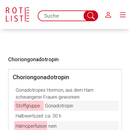
Schließen
spc.search.input.placeholder
Suche
abschicken
Choriongonadotropin
Choriongonadotropin
Aufruf einer externen Seite
Gonadotropes Hormon, aus dem Harn
schwangerer Frauen gewonnen
Der von Ihnen aufgerufene Link öffnet eine externe Web-
Stoffgruppe
Gonadotropin
Seite. Für die Inhalte der externen Web-Seite ist deren
Halbwertszeit
ca. 30 h
Betreiber verantwortlich. Ebenso gelten dort ggf. andere
Datenschutzbestimmungen.
Hämoperfusion
nein