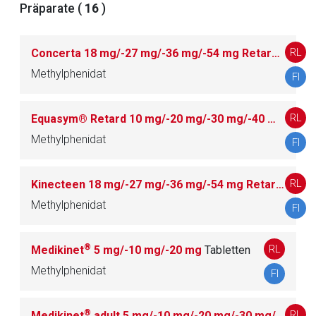
Präparate (
16
)
Der von Ihnen aufgerufene Link öffnet eine externe Web-
Seite. Für die Inhalte der externen Web-Seite ist deren
Betreiber verantwortlich. Ebenso gelten dort ggf. andere
RL
Concerta 18 mg/-27 mg/-36 mg/-54 mg Retardtabletten
Datenschutzbestimmungen.
Methylphenidat
FI
Zurück zur rote-liste.de
Zur Seite
RL
Equasym® Retard 10 mg/-20 mg/-30 mg/-40 mg/-50 mg Hartkapseln mit veränderter Wirkstofffreisetzung
Methylphenidat
FI
RL
Kinecteen 18 mg/-27 mg/-36 mg/-54 mg Retardtabletten
Methylphenidat
FI
®
RL
Medikinet
5 mg/-10 mg/-20 mg
Tabletten
Methylphenidat
FI
®
RL
Medikinet
adult 5 mg/-10 mg/-20 mg/-30 mg/-40 mg/-50 mg/-60 mg