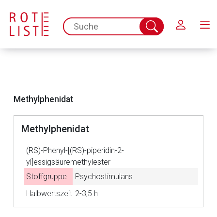
Schließen
spc.search.input.placeholder
Suche
abschicken
Methylphenidat
Methylphenidat
(RS)-Phenyl-[(RS)-piperidin-2-
yl]essigsäuremethylester
Stoffgruppe
Psychostimulans
Halbwertszeit
2-3,5 h
Aufruf einer externen Seite